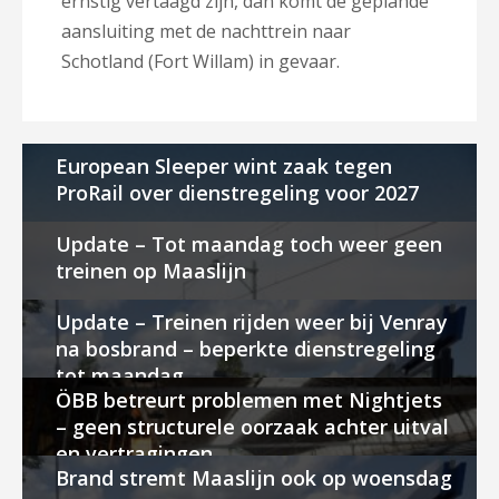
ernstig vertaagd zijn, dan komt de geplande
aansluiting met de nachttrein naar
Schotland (Fort Willam) in gevaar.
European Sleeper wint zaak tegen
ProRail over dienstregeling voor 2027
Update – Tot maandag toch weer geen
treinen op Maaslijn
Update – Treinen rijden weer bij Venray
na bosbrand – beperkte dienstregeling
tot maandag
ÖBB betreurt problemen met Nightjets
– geen structurele oorzaak achter uitval
en vertragingen
Brand stremt Maaslijn ook op woensdag