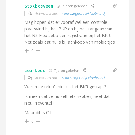
Stokbosveen
7 jaren geleden
Antwoord aan
Treinreiziger.nl (Hildebrand)
Mag hopen dat er vooraf wel een controle
plaatsvind bij het BKR en bij het aangaan van
het NS-Flex abbo een registratie bij het BKR.
Net zoals dat nu is bij aankoop van mobieltjes.
0
zeurkous
7 jaren geleden
Antwoord aan
Treinreiziger.nl (Hildebrand)
Waren de telco’s niet uit het BKR gestapt?
Ik meen dat ze nu zelf iets hebben, heet dat
niet ‘Preventel’?
Maar dit is OT…
0