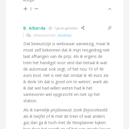
0
B. Alberda
7 jaren geleden
Antwoord aan
zeurkous
Dat bewustzijn is weliswaar aanwezig, maar ik
moet zelf bekennen dat ik mijn reisgedrag niet
laat afhangen van de prijs. Als ik ergens de
trein het handigst voor vind dan betaal ik wat
de automaat ook zegt, of het nou 10 of 40
euro kost. Het is niet dat omdat ik 40 euro zie
ik denk ‘oh dat is goed om te weten’, want als
ik dat wel had willen weten had ik het
vantevoren wel opgezocht en niet op het
station.
Als ik namelijk prijsbewust zoek (bijvoorbeeld
als ik twijfel of ik met de trein of wat anders
ga) dan ga ik toch met de Reisplanner kijken
hoe duur het wordt en of het een goede keuze