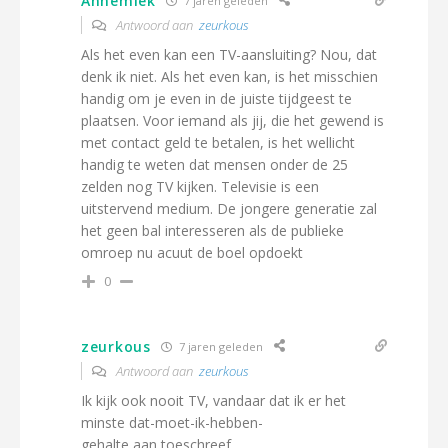
Annemiek
7 jaren geleden
Antwoord aan
zeurkous
Als het even kan een TV-aansluiting? Nou, dat
denk ik niet. Als het even kan, is het misschien
handig om je even in de juiste tijdgeest te
plaatsen. Voor iemand als jij, die het gewend is
met contact geld te betalen, is het wellicht
handig te weten dat mensen onder de 25
zelden nog TV kijken. Televisie is een
uitstervend medium. De jongere generatie zal
het geen bal interesseren als de publieke
omroep nu acuut de boel opdoekt
0
zeurkous
7 jaren geleden
Antwoord aan
zeurkous
Ik kijk ook nooit TV, vandaar dat ik er het
minste dat-moet-ik-hebben-
gehalte aan toeschreef.