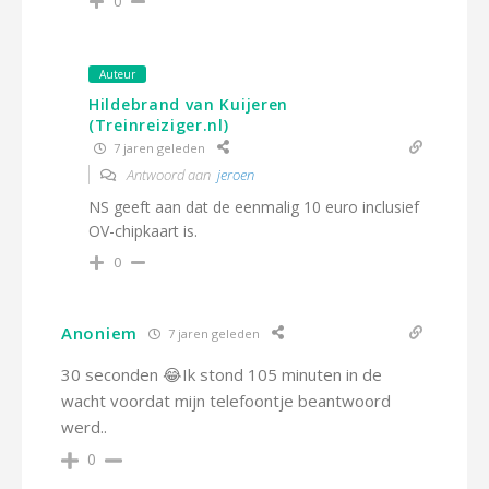
0
Auteur
Hildebrand van Kuijeren
(Treinreiziger.nl)
7 jaren geleden
Antwoord aan
jeroen
NS geeft aan dat de eenmalig 10 euro inclusief
OV-chipkaart is.
0
Anoniem
7 jaren geleden
30 seconden 😂Ik stond 105 minuten in de
wacht voordat mijn telefoontje beantwoord
werd..
0