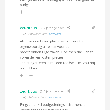
budget.
0
zeurkous
7 jaren geleden
Antwoord aan
zeurkous
Als je in een kleine plaats woont moet je
tegenwoordig al reizen voor de
meest onbenullige zaken. Hoe men dan van te
voren de reiskosten precies
kan budgetteren is mij een raadsel. Het zou mij
niet lukken.
0
zeurkous
7 jaren geleden
Antwoord aan
zeurkous
En geen enkel budgetteringsinstrument is
krachtiger dan “ik heb nog X in