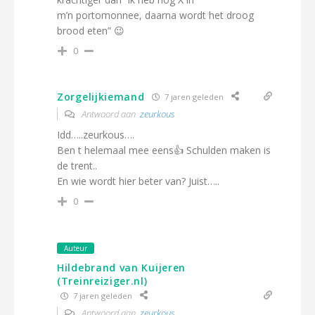
m’n portomonnee, daarna wordt het droog
brood eten” 😉
0
Zorgelijkiemand
7 jaren geleden
Antwoord aan
zeurkous
Idd…..zeurkous….
Ben t helemaal mee eens👍 Schulden maken is
de trent..
En wie wordt hier beter van? Juist…..
0
Auteur
Hildebrand van Kuijeren
(Treinreiziger.nl)
7 jaren geleden
Antwoord aan
zeurkous