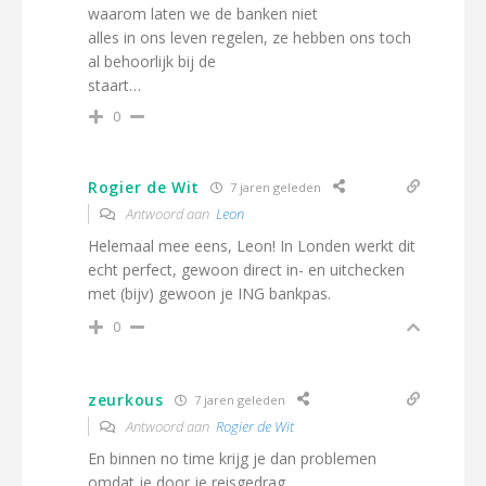
waarom laten we de banken niet
alles in ons leven regelen, ze hebben ons toch
al behoorlijk bij de
staart…
0
Rogier de Wit
7 jaren geleden
Antwoord aan
Leon
Helemaal mee eens, Leon! In Londen werkt dit
echt perfect, gewoon direct in- en uitchecken
met (bijv) gewoon je ING bankpas.
0
zeurkous
7 jaren geleden
Antwoord aan
Rogier de Wit
En binnen no time krijg je dan problemen
omdat je door je reisgedrag