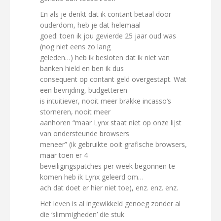
En als je denkt dat ik contant betaal door
ouderdom, heb je dat helemaal
goed: toen ik jou gevierde 25 jaar oud was
(nog niet eens zo lang
geleden…) heb ik besloten dat ik niet van
banken hield en ben ik dus
consequent op contant geld overgestapt. Wat
een bevrijding, budgetteren
is intuitiever, nooit meer brakke incasso’s
storneren, nooit meer
aanhoren “maar Lynx staat niet op onze lijst
van ondersteunde browsers
meneer” (ik gebruikte ooit grafische browsers,
maar toen er 4
beveiligingspatches per week begonnen te
komen heb ik Lynx geleerd om…
ach dat doet er hier niet toe), enz. enz. enz.
Het leven is al ingewikkeld genoeg zonder al
die ‘slimmigheden’ die stuk