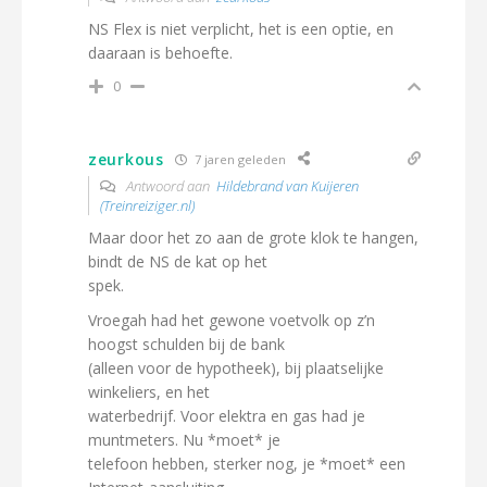
NS Flex is niet verplicht, het is een optie, en
daaraan is behoefte.
0
zeurkous
7 jaren geleden
Antwoord aan
Hildebrand van Kuijeren
(Treinreiziger.nl)
Maar door het zo aan de grote klok te hangen,
bindt de NS de kat op het
spek.
Vroegah had het gewone voetvolk op z’n
hoogst schulden bij de bank
(alleen voor de hypotheek), bij plaatselijke
winkeliers, en het
waterbedrijf. Voor elektra en gas had je
muntmeters. Nu *moet* je
telefoon hebben, sterker nog, je *moet* een