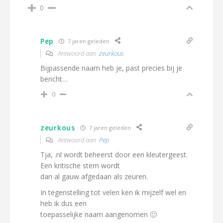
0
Pep
7 jaren geleden
Antwoord aan
zeurkous
Bijpassende naam heb je, past precies bij je
bericht…
0
zeurkous
7 jaren geleden
Antwoord aan
Pep
Tja, .nl wordt beheerst door een kleutergeest.
Een kritische stem wordt
dan al gauw afgedaan als zeuren.
In tegenstelling tot velen ken ik mijzelf wel en
heb ik dus een
toepasselijke naam aangenomen 🙂