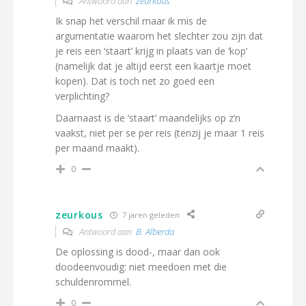
Antwoord aan
zeurkous
Ik snap het verschil maar ik mis de
argumentatie waarom het slechter zou zijn dat
je reis een ‘staart’ krijg in plaats van de ‘kop’
(namelijk dat je altijd eerst een kaartje moet
kopen). Dat is toch net zo goed een
verplichting?
Daarnaast is de ‘staart’ maandelijks op z’n
vaakst, niet per se per reis (tenzij je maar 1 reis
per maand maakt).
0
zeurkous
7 jaren geleden
Antwoord aan
B. Alberda
De oplossing is dood-, maar dan ook
doodeenvoudig: niet meedoen met die
schuldenrommel.
0