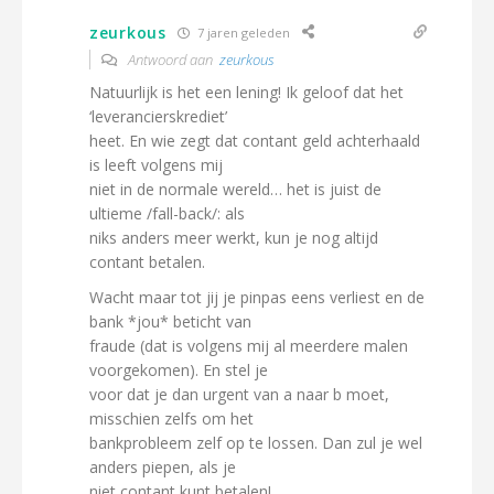
zeurkous
7 jaren geleden
Antwoord aan
zeurkous
Natuurlijk is het een lening! Ik geloof dat het
‘leverancierskrediet’
heet. En wie zegt dat contant geld achterhaald
is leeft volgens mij
niet in de normale wereld… het is juist de
ultieme /fall-back/: als
niks anders meer werkt, kun je nog altijd
contant betalen.
Wacht maar tot jij je pinpas eens verliest en de
bank *jou* beticht van
fraude (dat is volgens mij al meerdere malen
voorgekomen). En stel je
voor dat je dan urgent van a naar b moet,
misschien zelfs om het
bankprobleem zelf op te lossen. Dan zul je wel
anders piepen, als je
niet contant kunt betalen!