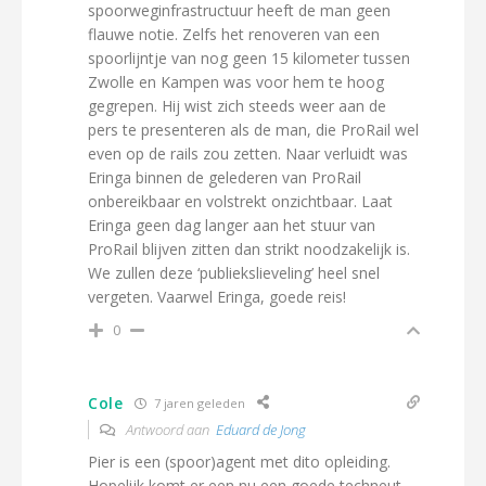
spoorweginfrastructuur heeft de man geen
flauwe notie. Zelfs het renoveren van een
spoorlijntje van nog geen 15 kilometer tussen
Zwolle en Kampen was voor hem te hoog
gegrepen. Hij wist zich steeds weer aan de
pers te presenteren als de man, die ProRail wel
even op de rails zou zetten. Naar verluidt was
Eringa binnen de gelederen van ProRail
onbereikbaar en volstrekt onzichtbaar. Laat
Eringa geen dag langer aan het stuur van
ProRail blijven zitten dan strikt noodzakelijk is.
We zullen deze ‘publiekslieveling’ heel snel
vergeten. Vaarwel Eringa, goede reis!
0
Cole
7 jaren geleden
Antwoord aan
Eduard de Jong
Pier is een (spoor)agent met dito opleiding.
Hopelijk komt er een nu een goede techneut,