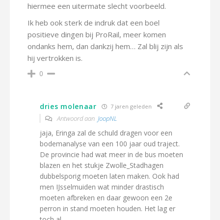
hiermee een uitermate slecht voorbeeld.
Ik heb ook sterk de indruk dat een boel
positieve dingen bij ProRail, meer komen
ondanks hem, dan dankzij hem… Zal blij zijn als
hij vertrokken is.
0
dries molenaar
7 jaren geleden
Antwoord aan
JoopNL
jaja, Eringa zal de schuld dragen voor een
bodemanalyse van een 100 jaar oud traject.
De provincie had wat meer in de bus moeten
blazen en het stukje Zwolle_Stadhagen
dubbelsporig moeten laten maken. Ook had
men IJsselmuiden wat minder drastisch
moeten afbreken en daar gewoon een 2e
perron in stand moeten houden. Het lag er
toch al.