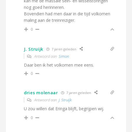
kan me de massale sein- en wisselstoringen
nog goed herinneren.
Bovendien had men daar in die tijd volkomen
maling aan de treinreiziger.
0
J. Struijk
7 jaren geleden
Antwoord aan
Simon
Daar ben ik het volkomen mee eens.
0
dries molenaar
7 jaren geleden
Antwoord aan
J. Struijk
U zou willen dat Eringa blijft, begrijpen wij.
0