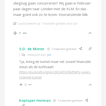
vliegtuig gaan concurreren? Wij gaan in Februari
paar dagen naar Londen met de KLM. En das
maar goed ook zo te lezen. Vooruitziende blik.
Laatst bewerkt op 7 maanden geleden door Jan
1
S.O. de Mieter
7 maanden geleden
Antwoord aan
Jan
Tja, kreeg de tunnel maar net zoveel financiële
steun als de luchtvaart.
https://eu.boell.org/en/2024/03/06/thirty-years-
channel-tunnel
0
Koploper Herman
7 maanden geleden