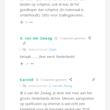
landen op schiphol, ook al was de hsl
goedkoper dan schiphol. (En helemaal in
onderhoudt). Ditto voor stallingskosten…
0
G. van der Zwaag
7 maanden geleden
Antwoord aan
Daan
betaalt ……. (leer eerst Nederlands!
-1
KarimB
7 maanden geleden
Antwoord aan
G. van der Zwaag
@ G van der Zwaag. Je doet niet mee aan het
groots Nederlands dictee. Mensen aanspreken
op spelfouten op internet is wel echt een
kandidaat voor de treurwilg award van 2026