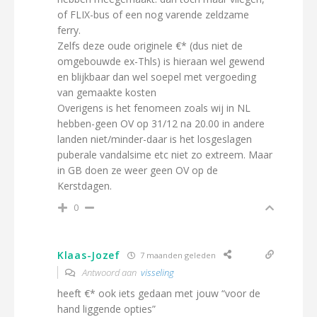
of FLIX-bus of een nog varende zeldzame
ferry.
Zelfs deze oude originele €* (dus niet de
omgebouwde ex-Thls) is hieraan wel gewend
en blijkbaar dan wel soepel met vergoeding
van gemaakte kosten
Overigens is het fenomeen zoals wij in NL
hebben-geen OV op 31/12 na 20.00 in andere
landen niet/minder-daar is het losgeslagen
puberale vandalsime etc niet zo extreem. Maar
in GB doen ze weer geen OV op de
Kerstdagen.
0
Klaas-Jozef
7 maanden geleden
Antwoord aan
visseling
heeft €* ook iets gedaan met jouw “voor de
hand liggende opties”