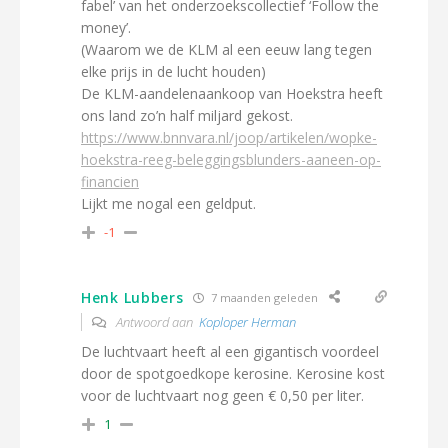
fabel’ van het onderzoekscollectief ‘Follow the
money’.
(Waarom we de KLM al een eeuw lang tegen
elke prijs in de lucht houden)
De KLM-aandelenaankoop van Hoekstra heeft
ons land zo’n half miljard gekost.
https://www.bnnvara.nl/joop/artikelen/wopke-
hoekstra-reeg-beleggingsblunders-aaneen-op-
financien
Lijkt me nogal een geldput.
-1
Henk Lubbers
7 maanden geleden
Antwoord aan
Koploper Herman
De luchtvaart heeft al een gigantisch voordeel
door de spotgoedkope kerosine. Kerosine kost
voor de luchtvaart nog geen € 0,50 per liter.
1