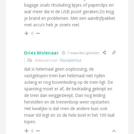
bagage zoals ritssluiting lipjes of paperclips en
wat meer die in de USB poort geraken.Zo krijg
je brand en problemen. Met een aandrijfpakket
met accu’s heb je zoiets niet.
0
Dries Molenaar
7 maanden geleden
Antwoord aan
Passepartout
dat is helemaal geen ooplossing, de
vastgelopen trein kan helemaal niet rijden
zolang er nog bovenleiding op de trein ligt. De
spanning moet er af, de bedrading geknipt en
de trein dan weggesleept. Dan nog leiding
herstellen en de treinenloop weer opstarten.
Het kwalijke is dat men de andere buis ook
maar stil legt en zo de hele boel in het 100 laat
lopen.
0