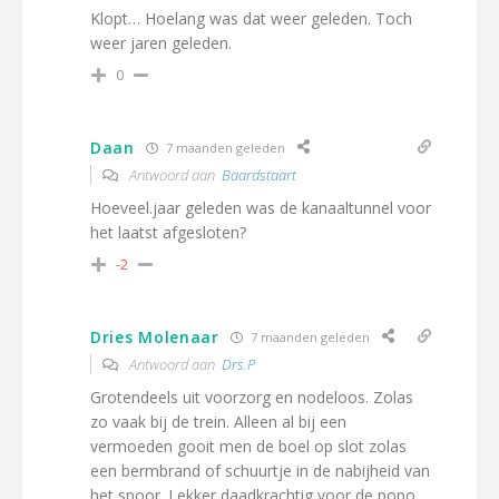
Klopt… Hoelang was dat weer geleden. Toch
weer jaren geleden.
0
Daan
7 maanden geleden
Antwoord aan
Baardstaart
Hoeveel.jaar geleden was de kanaaltunnel voor
het laatst afgesloten?
-2
Dries Molenaar
7 maanden geleden
Antwoord aan
Drs.P
Grotendeels uit voorzorg en nodeloos. Zolas
zo vaak bij de trein. Alleen al bij een
vermoeden gooit men de boel op slot zolas
een bermbrand of schuurtje in de nabijheid van
het spoor. Lekker daadkrachtig voor de popo