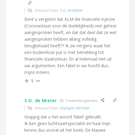
Antwoord aan
S.O. de Mieter
Bent u vergeten dat KLM die financiële injectie
(Coronasteun voor de duidelijkheid) niet geheel
aangesproken heeft, en dat dat deel dat ze wel
aangesproken hebben allang volledig
terugbetaald heeft?? Ik zie nergens waar het
een bodemloze put is met betrekking tot
financiele staatssteun. En al helemaal niet uit
uw argumenten. Een fabel in uw hoofd dus,
mijns inziens.
5
S.O. de Mieter
7 maanden geleden
Antwoord aan
Koploper Herman
Grappig dat u het woord ‘fabel’ gebruikt.
Ik ben geen luchtvaartspecialist en haal mijn
kennis dus vooral uit het boek; De blauwe