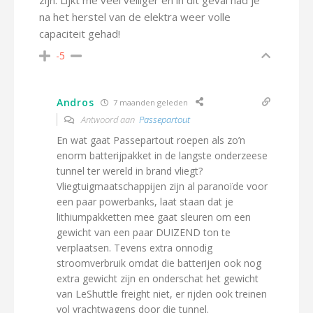
zijn. Lijkt me véél veiliger en in dit geval had je
na het herstel van de elektra weer volle
capaciteit gehad!
-5
Andros
7 maanden geleden
Antwoord aan
Passepartout
En wat gaat Passepartout roepen als zo’n
enorm batterijpakket in de langste onderzeese
tunnel ter wereld in brand vliegt?
Vliegtuigmaatschappijen zijn al paranoïde voor
een paar powerbanks, laat staan dat je
lithiumpakketten mee gaat sleuren om een
gewicht van een paar DUIZEND ton te
verplaatsen. Tevens extra onnodig
stroomverbruik omdat die batterijen ook nog
extra gewicht zijn en onderschat het gewicht
van LeShuttle freight niet, er rijden ook treinen
vol vrachtwagens door die tunnel.