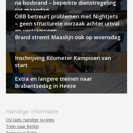
na bosbrand – beperkte dienstregeling
tot maandag
ÖBB betreurt problemen met Nightjets
– geen structurele oorzaak achter uitval
en vertragingen
Brand stremt Maaslijn ook op woensdag
Inschrijving Kilometer Kampioen van
start
Extra en langere treinen naar
Brabantsedag in Heeze
Handige informatie
OV-Gids: handige ov-links
Trein naar Berlijn
Trein naar Parijs