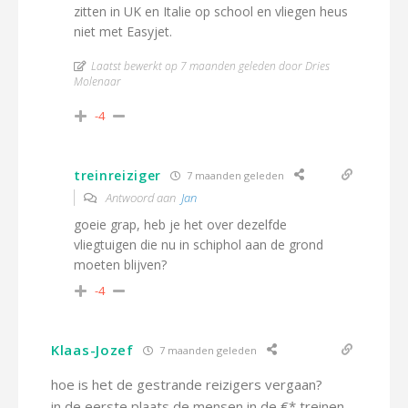
zitten in UK en Italie op school en vliegen heus
niet met Easyjet.
Laatst bewerkt op 7 maanden geleden door Dries
Molenaar
-4
treinreiziger
7 maanden geleden
Antwoord aan
Jan
goeie grap, heb je het over dezelfde
vliegtuigen die nu in schiphol aan de grond
moeten blijven?
-4
Klaas-Jozef
7 maanden geleden
hoe is het de gestrande reizigers vergaan?
in de eerste plaats de mensen in de €* treinen