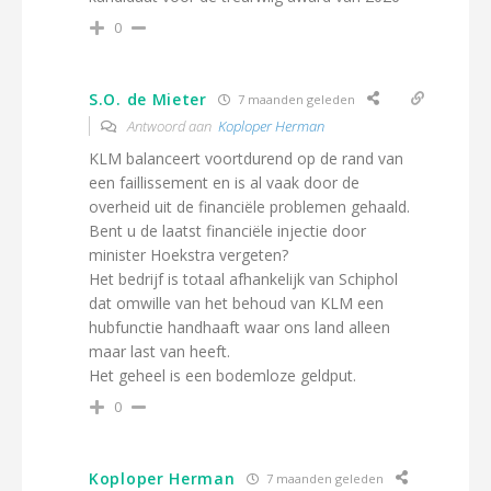
0
S.O. de Mieter
7 maanden geleden
Antwoord aan
Koploper Herman
KLM balanceert voortdurend op de rand van
een faillissement en is al vaak door de
overheid uit de financiële problemen gehaald.
Bent u de laatst financiële injectie door
minister Hoekstra vergeten?
Het bedrijf is totaal afhankelijk van Schiphol
dat omwille van het behoud van KLM een
hubfunctie handhaaft waar ons land alleen
maar last van heeft.
Het geheel is een bodemloze geldput.
0
Koploper Herman
7 maanden geleden