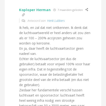
Koploper Herman
7 maanden geleden
Antwoord aan
Henk Lubbers
Ik heb, en zal dat niet ontkennen. Ik denk dat
de luchtvaartwereld er heel anders uit zou zien
als er 100 – 200% accijnzen geheven zou
worden op kerosine.
En ja, daar heeft de luchtvaartsector geen
nadeel van.
Echter de luchtvaartsector (en dus de
gebruiker) betaalt voor vrijwel 100% voor haar
eigen infra. Dat in tegenstelling tot de
spoorsector, waar de belastingbetaler het
grootste deel van de infra betaalt (en dus niet
de gebruiker).
Ziedaar her fundamentele verschil tussen
luchtvaart en spoorsector: luchtvaart heeft
heel weinig infra nodig: een strookje
betonasfalt van 50 x 3500 meter, een paar