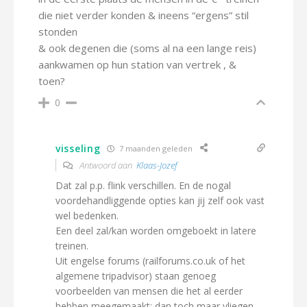
die niet verder konden & ineens “ergens” stil
stonden
& ook degenen die (soms al na een lange reis)
aankwamen op hun station van vertrek , &
toen?
0
visseling
7 maanden geleden
Antwoord aan
Klaas-Jozef
Dat zal p.p. flink verschillen. En de nogal
voordehandliggende opties kan jij zelf ook vast
wel bedenken.
Een deel zal/kan worden omgeboekt in latere
treinen.
Uit engelse forums (railforums.co.uk of het
algemene tripadvisor) staan genoeg
voorbeelden van mensen die het al eerder
hebben meegemaakt: dan toch maar vliegen,