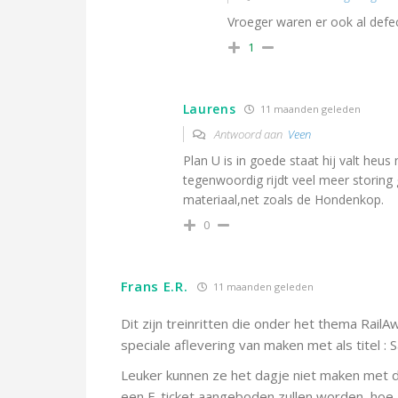
Vroeger waren er ook al defe
1
Laurens
11 maanden geleden
Antwoord aan
Veen
Plan U is in goede staat hij valt heus 
tegenwoordig rijdt veel meer storing g
materiaal,net zoals de Hondenkop.
0
Frans E.R.
11 maanden geleden
Dit zijn treinritten die onder het thema Rail
speciale aflevering van maken met als titel :
Leuker kunnen ze het dagje niet maken met de 
een E-ticket aangeboden zullen worden, hoe