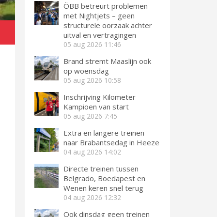
ÖBB betreurt problemen
met Nightjets – geen
structurele oorzaak achter
n
uitval en vertragingen
05 aug 2026
11:46
Brand stremt Maaslijn ook
op woensdag
05 aug 2026
10:58
Inschrijving Kilometer
Kampioen van start
05 aug 2026
7:45
Extra en langere treinen
naar Brabantsedag in Heeze
04 aug 2026
14:02
Directe treinen tussen
Belgrado, Boedapest en
Wenen keren snel terug
04 aug 2026
12:32
Ook dinsdag geen treinen