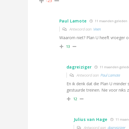
-25
Paul Lamote
11 maanden geleden
Antwoord aan
Veen
Waarom niet? Plan U heeft vroeger o
13
dagreiziger
11 maanden geled
Antwoord aan
Paul Lamote
En ik denk dat die Plan U minder 
gestuurde treinen. Nie voor niks z
12
Julius van Hage
11 maan
Antwoord aan
dagreiziger