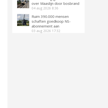
over Maaslijn door bosbrand
04 aug 2026
8:36
Ruim 390.000 mensen
schaften goedkoop NS-
abonnement aan
03 aug 2026
17:32