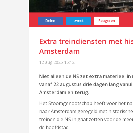
Delen
tweet
Reageren
Extra treindiensten met hi
Amsterdam
12 aug 2025
15:12
Niet alleen de NS zet extra materieel i
vanaf 22 augustus drie dagen lang vanuit
Amsterdam en terug.
Het Stoomgenootschap heeft voor het nau
naar Amsterdam geregeld met historische t
treinen die NS in gaat zetten voor de meer
de hoofdstad.