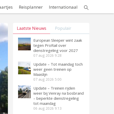
aartjes
Reisplanner
Internationaal
Laatste Nieuws
Populair
European Sleeper wint zaak
tegen ProRail over
dienstregeling voor 2027
07 aug 2026
9:28
Update – Tot maandag toch
weer geen treinen op
Maaslijn
07 aug 2026
5:00
Update – Treinen rijden
weer bij Venray na bosbrand
– beperkte dienstregeling
tot maandag
06 aug 2026
9:13