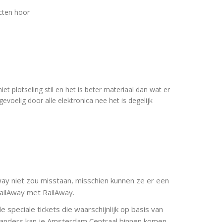
cten hoor
niet plotseling stil en het is beter materiaal dan wat er
evoelig door alle elektronica nee het is degelijk
Away niet zou misstaan, misschien kunnen ze er een
 SailAway met RailAway.
speciale tickets die waarschijnlijk op basis van
 anders kan je Amsterdam Centraal binnen komen