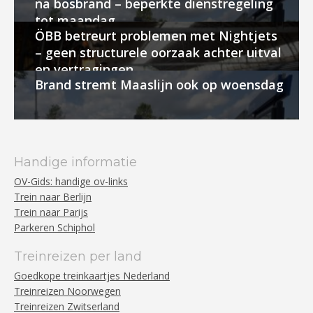
na bosbrand – beperkte dienstregeling
tot maandag
ÖBB betreurt problemen met Nightjets
– geen structurele oorzaak achter uitval
en vertragingen
Brand stremt Maaslijn ook op woensdag
Handige informatie
OV-Gids: handige ov-links
Trein naar Berlijn
Trein naar Parijs
Parkeren Schiphol
Treinreizen per land
Goedkope treinkaartjes Nederland
Treinreizen Noorwegen
Treinreizen Zwitserland