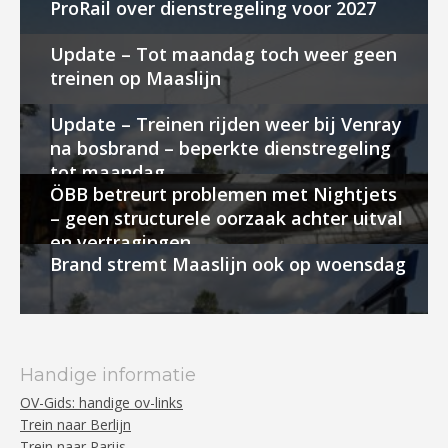
ProRail over dienstregeling voor 2027
Update – Tot maandag toch weer geen
treinen op Maaslijn
Update – Treinen rijden weer bij Venray
na bosbrand – beperkte dienstregeling
tot maandag
ÖBB betreurt problemen met Nightjets
– geen structurele oorzaak achter uitval
en vertragingen
Brand stremt Maaslijn ook op woensdag
Handige informatie
OV-Gids: handige ov-links
Trein naar Berlijn
Trein naar Parijs