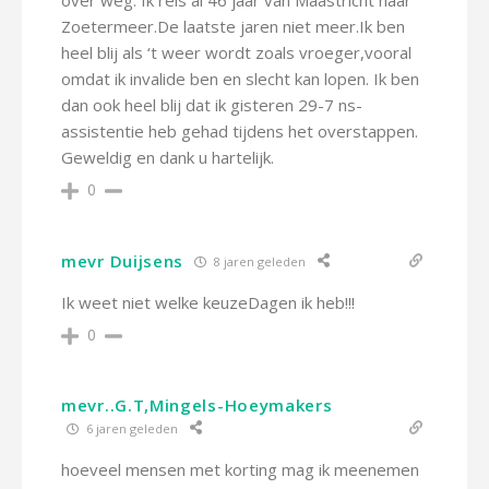
over weg. Ik reis al 46 jaar van Maastricht naar
Zoetermeer.De laatste jaren niet meer.Ik ben
heel blij als ‘t weer wordt zoals vroeger,vooral
omdat ik invalide ben en slecht kan lopen. Ik ben
dan ook heel blij dat ik gisteren 29-7 ns-
assistentie heb gehad tijdens het overstappen.
Geweldig en dank u hartelijk.
0
mevr Duijsens
8 jaren geleden
Ik weet niet welke keuzeDagen ik heb!!!
0
mevr..G.T,Mingels-Hoeymakers
6 jaren geleden
hoeveel mensen met korting mag ik meenemen