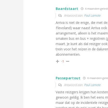
Baardstaart
6 maanden geled
Antwoord aan
Paul Lamote
Arriva is niet de enige, die met d
Flevoland) waar naast Arriva ook
arrangement, alleen is het maxim
smaken bus en bus + regiotrein (g
maart. Je kunt als dal reiziger oo
trein voor het reizen in de dalur
abonnementen.
-1
Passepartout
6 maanden gel
Antwoord aan
Paul Lamote
Vaste reizigers krijgen hun koste
gewoon geldig. Ik ben het eens m
maar dat op de incidentele reizige
worden met de prijs want die hee