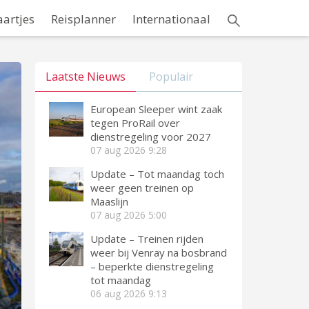
aartjes
Reisplanner
Internationaal
Laatste Nieuws
Populair
European Sleeper wint zaak
tegen ProRail over
dienstregeling voor 2027
07 aug 2026
9:28
Update – Tot maandag toch
weer geen treinen op
Maaslijn
07 aug 2026
5:00
Update – Treinen rijden
weer bij Venray na bosbrand
– beperkte dienstregeling
tot maandag
06 aug 2026
9:13