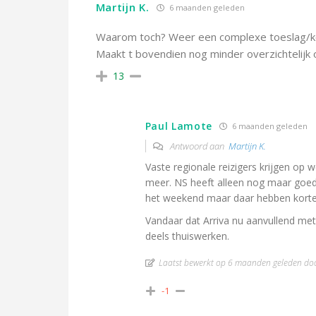
Martijn K.
6 maanden geleden
Waarom toch? Weer een complexe toeslag/kor
Maakt t bovendien nog minder overzichtelijk 
13
Paul Lamote
6 maanden geleden
Antwoord aan
Martijn K.
Vaste regionale reizigers krijgen op w
meer. NS heeft alleen nog maar goe
het weekend maar daar hebben korte a
Vandaar dat Arriva nu aanvullend met
deels thuiswerken.
Laatst bewerkt op 6 maanden geleden do
-1