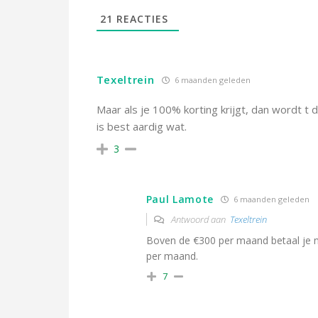
21
REACTIES
Texeltrein
6 maanden geleden
Maar als je 100% korting krijgt, dan wordt t d
is best aardig wat.
3
Paul Lamote
6 maanden geleden
Antwoord aan
Texeltrein
Boven de €300 per maand betaal je n
per maand.
7