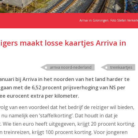
Arriva in Groningen. Foto Stefan Verker
igers maakt losse kaartjes Arriva in
arriva noord-nederland
treinkaartjes
januari bij Arriva in het noorden van het land harder te
gegaan met de 6,52 procent prijsverhoging van NS per
ee eurocent extra per kilometer.
volg van een voordeel dat het bedrijf de reiziger wil bieden,
nu namelijk een ’staffelkorting’. Dat houdt in dat je
st. Wie tien euro heeft uitgegeven, krijgt 20 procent korting.
treinreizen, krijgt 100 procent korting. Voor jongeren