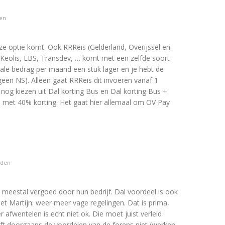
en
eze optie komt. Ook RRReis (Gelderland, Overijssel en
 Keolis, EBS, Transdev, … komt met een zelfde soort
ale bedrag per maand een stuk lager en je hebt de
een NS). Alleen gaat RRReis dit invoeren vanaf 1
k nog kiezen uit Dal korting Bus en Dal korting Bus +
en met 40% korting. Het gaat hier allemaal om OV Pay
eden
n meestal vergoed door hun bedrijf. Dal voordeel is ook
et Martijn: weer meer vage regelingen. Dat is prima,
r afwentelen is echt niet ok. Die moet juist verleid
ft doorgaans de voordelen van de forens niet (werken