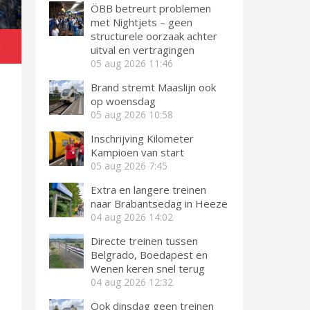
ÖBB betreurt problemen
met Nightjets – geen
structurele oorzaak achter
k
uitval en vertragingen
05 aug 2026
11:46
Brand stremt Maaslijn ook
op woensdag
05 aug 2026
10:58
Inschrijving Kilometer
Kampioen van start
05 aug 2026
7:45
Extra en langere treinen
naar Brabantsedag in Heeze
04 aug 2026
14:02
Directe treinen tussen
Belgrado, Boedapest en
Wenen keren snel terug
04 aug 2026
12:32
Ook dinsdag geen treinen