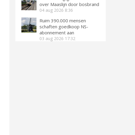
over Maaslijn door bosbrand
04 aug 2026
8:36
Ruim 390.000 mensen
schaften goedkoop NS-
abonnement aan
03 aug 2026
17:32