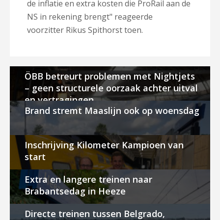
de inflatie en extra kosten die ProRail aan de
NS in rekening brengt" reageerde
voorzitter Rikus Spithorst toen.
ÖBB betreurt problemen met Nightjets
– geen structurele oorzaak achter uitval
en vertragingen
Brand stremt Maaslijn ook op woensdag
Inschrijving Kilometer Kampioen van
start
Extra en langere treinen naar
Brabantsedag in Heeze
Directe treinen tussen Belgrado,