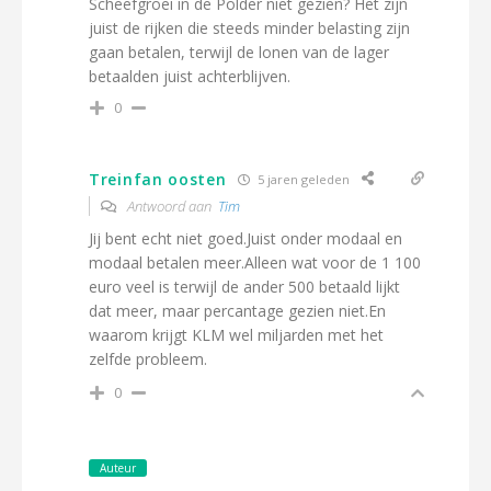
Scheefgroei in de Polder niet gezien? Het zijn
juist de rijken die steeds minder belasting zijn
gaan betalen, terwijl de lonen van de lager
betaalden juist achterblijven.
0
Treinfan oosten
5 jaren geleden
Antwoord aan
Tim
Jij bent echt niet goed.Juist onder modaal en
modaal betalen meer.Alleen wat voor de 1 100
euro veel is terwijl de ander 500 betaald lijkt
dat meer, maar percantage gezien niet.En
waarom krijgt KLM wel miljarden met het
zelfde probleem.
0
Auteur