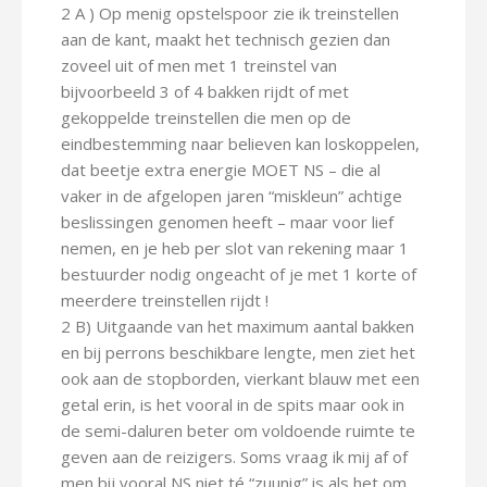
2 A ) Op menig opstelspoor zie ik treinstellen
aan de kant, maakt het technisch gezien dan
zoveel uit of men met 1 treinstel van
bijvoorbeeld 3 of 4 bakken rijdt of met
gekoppelde treinstellen die men op de
eindbestemming naar believen kan loskoppelen,
dat beetje extra energie MOET NS – die al
vaker in de afgelopen jaren “miskleun” achtige
beslissingen genomen heeft – maar voor lief
nemen, en je heb per slot van rekening maar 1
bestuurder nodig ongeacht of je met 1 korte of
meerdere treinstellen rijdt !
2 B) Uitgaande van het maximum aantal bakken
en bij perrons beschikbare lengte, men ziet het
ook aan de stopborden, vierkant blauw met een
getal erin, is het vooral in de spits maar ook in
de semi-daluren beter om voldoende ruimte te
geven aan de reizigers. Soms vraag ik mij af of
men bij vooral NS niet té “zuunig” is als het om