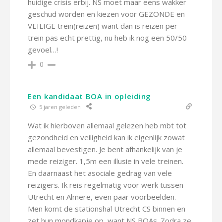
huidige crisis erbij. NS moet maar eens wakker
geschud worden en kiezen voor GEZONDE en
VEILIGE trein(reizen) want dan is reizen per
trein pas echt prettig, nu heb ik nog een 50/50
gevoel…!
0
Een kandidaat BOA in opleiding
5 jaren geleden
Wat ik hierboven allemaal gelezen heb mbt tot
gezondheid en veiligheid kan ik eigenlijk zowat
allemaal bevestigen. Je bent afhankelijk van je
mede reiziger. 1,5m een illusie in vele treinen.
En daarnaast het asociale gedrag van vele
reizigers. Ik reis regelmatig voor werk tussen
Utrecht en Almere, even paar voorbeelden.
Men komt de stationshal Utrecht CS binnen en
zet hun mondkapje op, want NS BOAs. Zodra ze