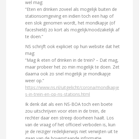
wel mag:
“Eten en drinken zoveel als mogelijk buiten de
stationsomgeving en indien toch een hap of
een slok genomen wordt, het mondkapje (of
faceshield) zo kort als mogelijk/noodzakelijk af
te doen.”
NS schrijft ook expliciet op hun website dat het
mag:
“Mag ik eten of drinken in de trein? – Dat mag,
maar probeer het zo min mogelijk te doen. Zet
daarna ook zo snel mogelijk je mondkapje
weer op.”
https://www.ns.nl/uitgelicht/corona/mondkapje
s-in-trein-en-op-ns-stations.html
Ik denk dat als een NS-BOA toch een boete
zou uitschrijven voor eten in de trein, de
rechter daar een streep doorheen haalt. Los
van de vraag of het officieel verboden is, kun
je de reiziger redelijkerwijs niet verwijten uit te
gaan van de bovenstaande informatie.