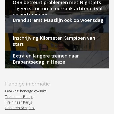
ÖBB betreurt problemen met Nightjets
– geen structurele oorzaak achter uitval
en vertragingen
Brand stremt Maaslijn ook op woensdag
Inschrijving Kilometer Kampioen van
start
Extra en langere treinen naar
Brabantsedag in Heeze
Handige informatie
OV-Gids: handige ov-links
Trein naar Berlijn
Trein naar Parijs
Parkeren Schiphol