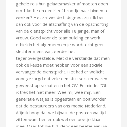
gehele reis hun gelaatsmasker af moeten doen
om 1 koffie en een kleef broodje naar binnen te
werken? Het zal wel de tijdsgeest zijn. Ik ben
dan ook voor de afschaffing van de opschorting
van de dienstplicht voor alle 18 jarige, man of
vrouw. Goed voor de teambuilding en werk
ethiek in het algemeen en je wordt echt geen
slechter mens van, eerder het
tegenovergestelde. Met die verstande dat men
ook de keuze moet hebben voor een sociale
vervangende dienstplicht. Het had er wellicht
voor gezorgd dat vele een stuk socialer waren
geweest op straat en in het OV. En minder “Oh
ik trek het niet meer. Wee mij wee mij”. Een
generatie watjes is opgestaan en ooit worden
dat de bestuurders van ons mooie Nederland.
Afijn ik hoop dat we bijna in de postcorona tijd
zitten want ben er ook wel een beetje klaar
mee. Maar tot die tijd, denk een beetje aan uw