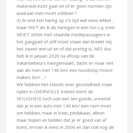
materieel inzet gaat en of er geen normen zijn
waaraan men moet voldoen ?
3) Ik vind een haring op z’n tijd wel eens lekker,
maar NIET als ik als haringen in een ton c.q. trein
MOET zitten met staande medepassagiers in
het gangpad of zélf moet staan dan breekt mij
het zweet wel uit en of dat prettig is, NEE dus
heb ik in januari 2020 na afloop van de
Vakantiebeurs meegemaakt, dacht er maar niet
aan als men met 140 km/ een noodstop moest
maken, brrr… !
We hebben het steeds over gezondheid, maar
rijden in OVERVOLLE treinen komt de
VEILIGHEID toch ook niet ten goede, vreemd
dat je in een auto met 140 km/ een riem moet
om hebben, maar in trein, pindakaas, alleen
maar hopen en bidden dat je er goed van af
komt, ervoer ik eens in 2006 en dan ook nog de