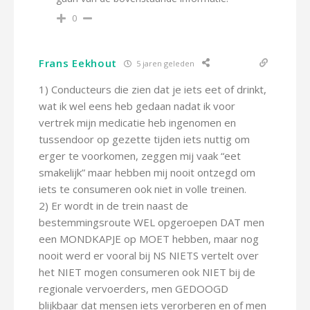
0
Frans Eekhout
5 jaren geleden
1) Conducteurs die zien dat je iets eet of drinkt,
wat ik wel eens heb gedaan nadat ik voor
vertrek mijn medicatie heb ingenomen en
tussendoor op gezette tijden iets nuttig om
erger te voorkomen, zeggen mij vaak “eet
smakelijk” maar hebben mij nooit ontzegd om
iets te consumeren ook niet in volle treinen.
2) Er wordt in de trein naast de
bestemmingsroute WEL opgeroepen DAT men
een MONDKAPJE op MOET hebben, maar nog
nooit werd er vooral bij NS NIETS vertelt over
het NIET mogen consumeren ook NIET bij de
regionale vervoerders, men GEDOOGD
blijkbaar dat mensen iets verorberen en of men