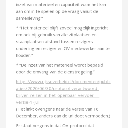
inzet van materieel en capaciteit waar het kan
aan om in te spelen op de vraag vanuit de
samenleving.”
* “Het materieel blijft zoveel mogelijk ingericht
om ook bij gebruik van alle zitplaatsen en
staanplaatsen afstand tussen reizigers
onderling en reiziger en OV medewerker aan te
houden.”
* “De inzet van het materieel wordt bepaald
door de omvang van de dienstregeling.”
https://www.rijksoverheid.nl/documenten/public
aties/2020/06/30/protocol-verantwoord-
blijven-reizen-in-het-openbaar-vervoer-–-
versie-1-juli
(Het linkt overigens naar de versie van 16
December, anders dan de url doet vermoeden.)
Er staat nergens in dat OV-protocol dat