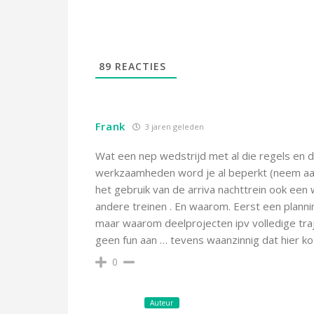
89
REACTIES
Frank
3 jaren geleden
Wat een nep wedstrijd met al die regels en de
werkzaamheden word je al beperkt (neem aan
het gebruik van de arriva nachttrein ook een
andere treinen . En waarom. Eerst een plannin
maar waarom deelprojecten ipv volledige trajec
geen fun aan … tevens waanzinnig dat hier ko
0
Auteur