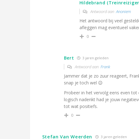
Hildebrand (Treinreiziger
Antwoord aan
Anoniem
Het antwoord bij veel gestel
afleggen mag eventueel vaker 
0
Bert
3 jaren geleden
Antwoord aan
Frank
Jammer dat je zo zuur reageert, Frank
snap je toch wel 😉
Probeer in het vervolg eens even tot dr
logisch nadenkt had je jouw negatie
tot wat positiefs.
0
Stefan Van Weerden
3 jaren geleden