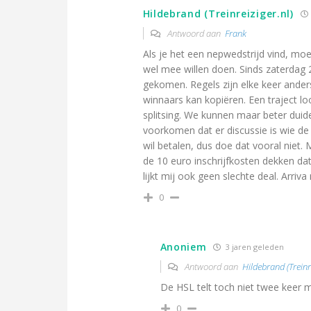
Hildebrand (Treinreiziger.nl)
Antwoord aan
Frank
Als je het een nepwedstrijd vind, moe
wel mee willen doen. Sinds zaterdag 
gekomen. Regels zijn elke keer anders
winnaars kan kopiëren. Een traject l
splitsing. We kunnen maar beter duidel
voorkomen dat er discussie is wie de 
wil betalen, dus doe dat vooral niet.
de 10 euro inschrijfkosten dekken dat 
lijkt mij ook geen slechte deal. Arriva
0
Anoniem
3 jaren geleden
Antwoord aan
Hildebrand (Treinre
De HSL telt toch niet twee keer
0