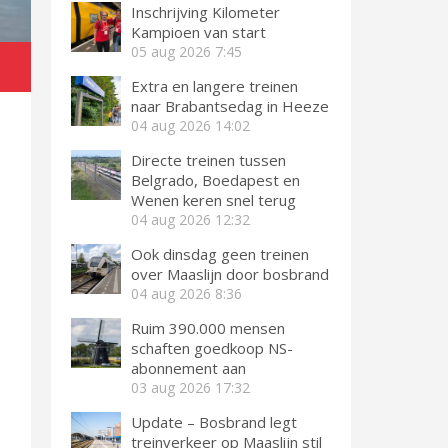
Inschrijving Kilometer
Kampioen van start
05 aug 2026
7:45
Extra en langere treinen
naar Brabantsedag in Heeze
04 aug 2026
14:02
Directe treinen tussen
Belgrado, Boedapest en
Wenen keren snel terug
04 aug 2026
12:32
Ook dinsdag geen treinen
over Maaslijn door bosbrand
04 aug 2026
8:36
Ruim 390.000 mensen
schaften goedkoop NS-
abonnement aan
03 aug 2026
17:32
Update – Bosbrand legt
treinverkeer op Maaslijn stil