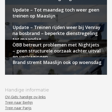
Update – Tot maandag toch weer geen
treinen op Maaslijn
Update – Treinen rijden weer bij Venray
na bosbrand – beperkte dienstregeling
tot maandag
ÖBB betreurt problemen met Nightjets
– geen structurele oorzaak achter uitval
en vertragingen
Brand stremt Maaslijn ook op woensdag
Handige informatie
OV-Gids: handige ov-links
Trein naar Berlijn
Trein naar Parijs