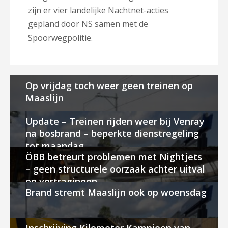
zijn er vier landelijke Nachtnet-acties
gepland door NS samen met de
Spoorwegpolitie.
Op vrijdag toch weer geen treinen op
Maaslijn
Update – Treinen rijden weer bij Venray
na bosbrand – beperkte dienstregeling
tot maandag
ÖBB betreurt problemen met Nightjets
– geen structurele oorzaak achter uitval
en vertragingen
Brand stremt Maaslijn ook op woensdag