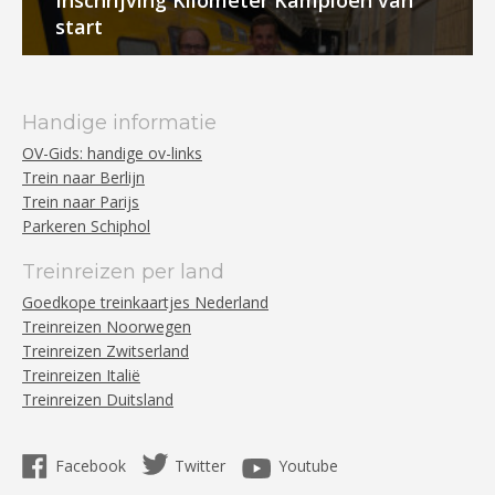
Inschrijving Kilometer Kampioen van
start
Handige informatie
OV-Gids: handige ov-links
Trein naar Berlijn
Trein naar Parijs
Parkeren Schiphol
Treinreizen per land
Goedkope treinkaartjes Nederland
Treinreizen Noorwegen
Treinreizen Zwitserland
Treinreizen Italië
Treinreizen Duitsland
Facebook
Twitter
Youtube