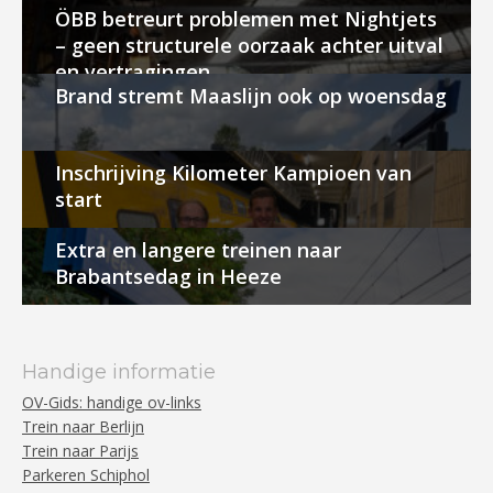
ÖBB betreurt problemen met Nightjets
– geen structurele oorzaak achter uitval
en vertragingen
Brand stremt Maaslijn ook op woensdag
Inschrijving Kilometer Kampioen van
start
Extra en langere treinen naar
Brabantsedag in Heeze
Handige informatie
OV-Gids: handige ov-links
Trein naar Berlijn
Trein naar Parijs
Parkeren Schiphol