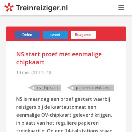
Delen
tweet
Reageren
NS start proef met eenmalige
chipkaart
14 mei 2014
15:18
ov-chipkaart
papieren treinkaartje
NS is maandag een proef gestart waarbij
reizigers bij de kaartautomaat een
eenmalige OV-chipkaart geleverd krijgen,
in plaats van het reguliere papieren
treinkaartje.
Op een 14-tal stations staan