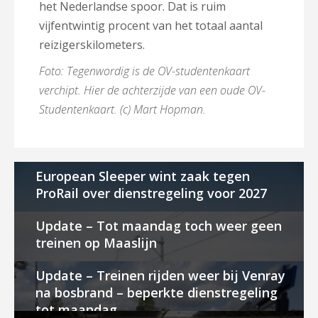
het Nederlandse spoor. Dat is ruim
vijfentwintig procent van het totaal aantal
reizigerskilometers.
Foto: Tegenwordig is de OV-studentenkaart
verchipt. Hier de achterzijde van een oude OV-
Studentenkaart. (c) Mart Hopman.
European Sleeper wint zaak tegen
ProRail over dienstregeling voor 2027
Update – Tot maandag toch weer geen
treinen op Maaslijn
Update – Treinen rijden weer bij Venray
na bosbrand – beperkte dienstregeling
tot maandag