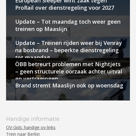
European Sleeper wint zaak tegen
ProRail over dienstregeling voor 2027
Update – Tot maandag toch weer geen
treinen op Maaslijn
Update – Treinen rijden weer bij Venray
na bosbrand – beperkte dienstregeling
tot maandag
ÖBB betreurt problemen met Nightjets
– geen structurele oorzaak achter uitval
en vertragingen
Brand stremt Maaslijn ook op woensdag
Handige informatie
OV-Gids: handige ov-links
Trein naar Berlijn