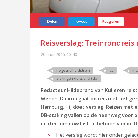
Delen
tweet
Reageren
Reisverslag: Treinrondreis
20 mei 2015
13:40
hogesnelheidstrein
ice
int
stakingen duitsland (db)
Redacteur Hildebrand van Kuijeren reist
Wenen. Daarna gaat de reis met het gezi
Hamburg. Hij doet verslag. Reizen met ee
DB-staking vallen op de heenweg voor on
echter opnieuw last te hebben van de DB
Het verslag wordt hier onder gelad