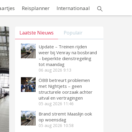
aartjes
Reisplanner
Internationaal
Laatste Nieuws
Populair
Update – Treinen rijden
weer bij Venray na bosbrand
– beperkte dienstregeling
tot maandag
06 aug 2026
9:13
ÖBB betreurt problemen
met Nightjets – geen
structurele oorzaak achter
uitval en vertragingen
05 aug 2026
11:46
Brand stremt Maaslijn ook
op woensdag
05 aug 2026
10:58