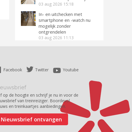
03 aug 2026
15:18
In- en uitchecken met
smartphone en -watch nu
mogelijk zonder
ontgrendelen
03 aug 2026
11:13
Facebook
Twitter
Youtube
ieuwsbrief
jf op de hoogte en schrijf je nu in voor de
euwsbrief van treinreiziger. Boordevol
euws en treinkaartjes aanbiedingen.
Nieuwsbrief ontvangen