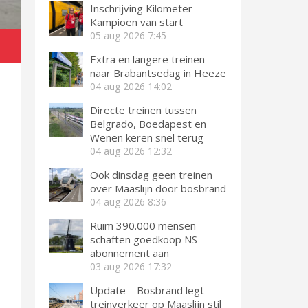
Inschrijving Kilometer
Kampioen van start
05 aug 2026
7:45
Extra en langere treinen
naar Brabantsedag in Heeze
04 aug 2026
14:02
Directe treinen tussen
Belgrado, Boedapest en
Wenen keren snel terug
04 aug 2026
12:32
Ook dinsdag geen treinen
over Maaslijn door bosbrand
04 aug 2026
8:36
Ruim 390.000 mensen
schaften goedkoop NS-
abonnement aan
03 aug 2026
17:32
Update – Bosbrand legt
treinverkeer op Maaslijn stil