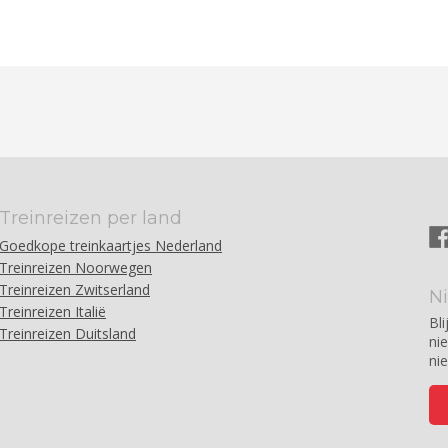
Treinreizen per land
Goedkope treinkaartjes Nederland
Treinreizen Noorwegen
Treinreizen Zwitserland
N
Treinreizen Italië
Bli
Treinreizen Duitsland
ni
ni