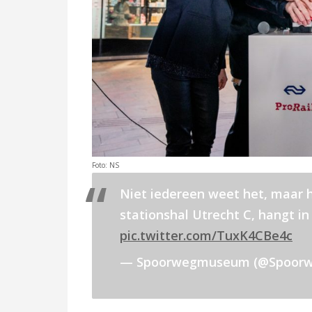
Foto: NS
Niet iedereen weet het, maar h
stationshal Utrecht C, hangt i
pic.twitter.com/TuxK4CBe4c
— Spoorwegmuseum (@Spoor