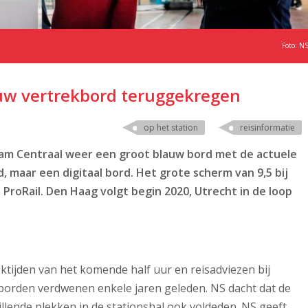
Foto: N
uw vertrekbord teruggekregen
op het station
reisinformatie
am Centraal weer een groot blauw bord met de actuele
, maar een digitaal bord. Het grote scherm van 9,5 bij
ProRail. Den Haag volgt begin 2020, Utrecht in de loop
ektijden van het komende half uur en reisadviezen bij
borden verdwenen enkele jaren geleden. NS dacht dat de
illende plekken in de stationshal ook voldeden. NS geeft