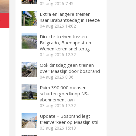
05 aug 2026
7:45
Extra en langere treinen
naar Brabantsedag in Heeze
S
04 aug 2026
14:02
Directe treinen tussen
Belgrado, Boedapest en
Wenen keren snel terug
04 aug 2026
12:32
Ook dinsdag geen treinen
over Maaslijn door bosbrand
04 aug 2026
8:36
Ruim 390.000 mensen
schaften goedkoop NS-
abonnement aan
03 aug 2026
17:32
Update – Bosbrand legt
treinverkeer op Maaslijn stil
03 aug 2026
15:18