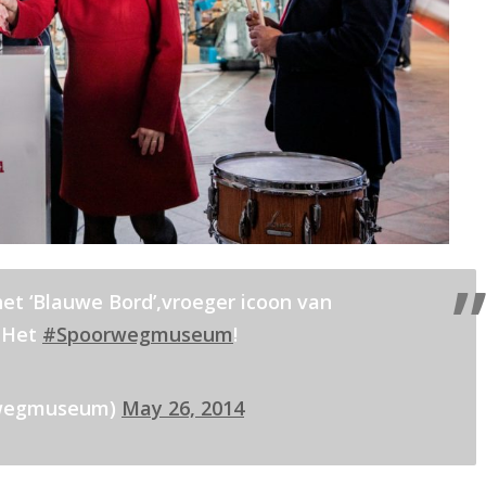
et ‘Blauwe Bord’,vroeger icoon van
n Het
#Spoorwegmuseum
!
wegmuseum)
May 26, 2014