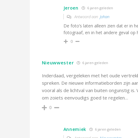
Jeroen
6 jaren geleden
Antwoord aan
Johan
De foto’s laten alleen zien dat er in 
fotograaf, en in het andere geval op h
0
Nieuwwester
6 jaren geleden
Inderdaad, vergeleken met het oude vertrekbo
spreken. De nieuwe informatieborden zijn aan
vooral als de lichtval van buiten ongunstig is.
om zoiets eenvoudigs goed te regelen…
0
Annemiek
6 jaren geleden