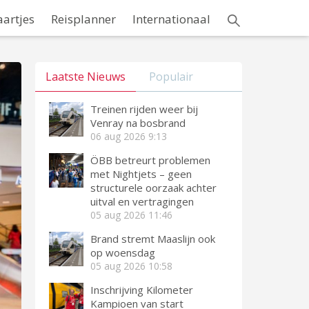
aartjes
Reisplanner
Internationaal
Laatste Nieuws
Populair
Treinen rijden weer bij
Venray na bosbrand
06 aug 2026
9:13
ÖBB betreurt problemen
met Nightjets – geen
structurele oorzaak achter
uitval en vertragingen
05 aug 2026
11:46
Brand stremt Maaslijn ook
op woensdag
05 aug 2026
10:58
Inschrijving Kilometer
Kampioen van start