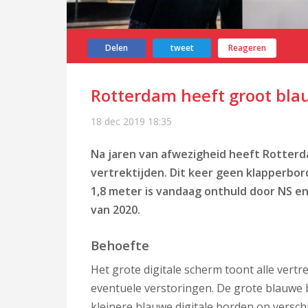
Delen
tweet
Reageren
Rotterdam heeft groot bla
18 dec 2019
18:35
Na jaren van afwezigheid heeft Rotterd
vertrektijden. Dit keer geen klapperbord
1,8 meter is vandaag onthuld door NS en 
van 2020.
Behoefte
Het grote digitale scherm toont alle vertr
eventuele verstoringen. De grote blauwe 
kleinere blauwe digitale borden op versch