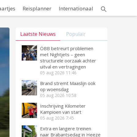
aartjes
Reisplanner
Internationaal
Laatste Nieuws
Populair
ÖBB betreurt problemen
met Nightjets – geen
structurele oorzaak achter
uitval en vertragingen
05 aug 2026
11:46
Brand stremt Maaslijn ook
op woensdag
05 aug 2026
10:58
Inschrijving Kilometer
Kampioen van start
05 aug 2026
7:45
Extra en langere treinen
naar Brabantsedag in Heeze