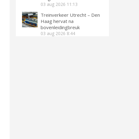
03 aug 2026
11:13
Treinverkeer Utrecht – Den
Haag hervat na
bovenleidingbreuk
03 aug 2026
8:44