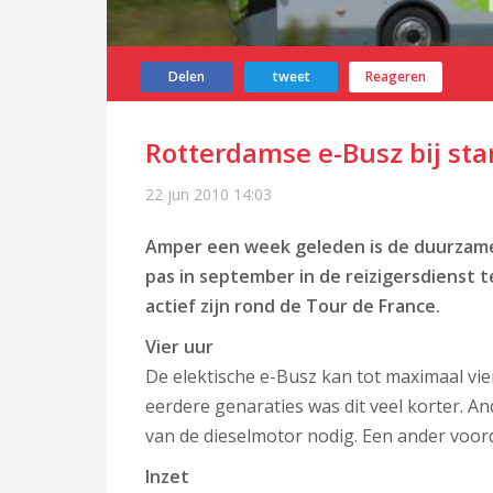
Delen
tweet
Reageren
Rotterdamse e-Busz bij sta
22 jun 2010
14:03
Amper een week geleden is de duurzame
pas in september in de reizigersdienst te 
actief zijn rond de Tour de France.
Vier uur
De elektische e-Busz kan tot maximaal vie
eerdere genaraties was dit veel korter. A
van de dieselmotor nodig. Een ander voordee
Inzet