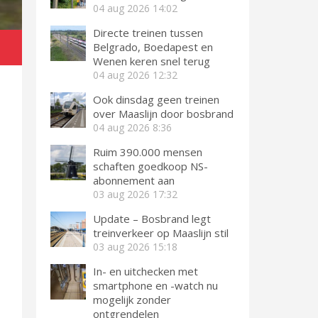
04 aug 2026
14:02
Directe treinen tussen
Belgrado, Boedapest en
Wenen keren snel terug
04 aug 2026
12:32
Ook dinsdag geen treinen
over Maaslijn door bosbrand
04 aug 2026
8:36
Ruim 390.000 mensen
schaften goedkoop NS-
abonnement aan
03 aug 2026
17:32
Update – Bosbrand legt
treinverkeer op Maaslijn stil
03 aug 2026
15:18
In- en uitchecken met
smartphone en -watch nu
mogelijk zonder
ontgrendelen