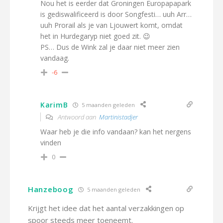
Nou het is eerder dat Groningen Europapapark
is gediswalificeerd is door Songfesti… uuh Arr…
uuh Prorail als je van Ljouwert komt, omdat
het in Hurdegaryp niet goed zit. 😉
PS… Dus de Wink zal je daar niet meer zien
vandaag.
-6
KarimB
5 maanden geleden
Antwoord aan
Martinistadjer
Waar heb je die info vandaan? kan het nergens
vinden
0
Hanzeboog
5 maanden geleden
Krijgt het idee dat het aantal verzakkingen op
spoor steeds meer toeneemt.