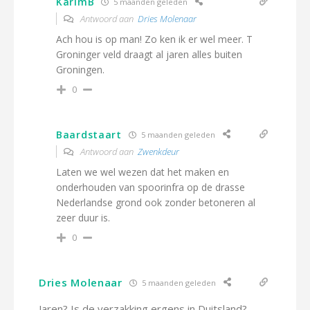
KarimB
5 maanden geleden
Antwoord aan
Dries Molenaar
Ach hou is op man! Zo ken ik er wel meer. T
Groninger veld draagt al jaren alles buiten
Groningen.
0
Baardstaart
5 maanden geleden
Antwoord aan
Zwenkdeur
Laten we wel wezen dat het maken en
onderhouden van spoorinfra op de drasse
Nederlandse grond ook zonder betoneren al
zeer duur is.
0
Dries Molenaar
5 maanden geleden
Jaren? Is de verzakking ergens in Duitsland?