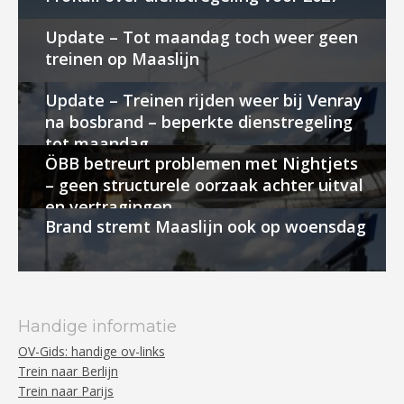
Update – Tot maandag toch weer geen
treinen op Maaslijn
Update – Treinen rijden weer bij Venray
na bosbrand – beperkte dienstregeling
tot maandag
ÖBB betreurt problemen met Nightjets
– geen structurele oorzaak achter uitval
en vertragingen
Brand stremt Maaslijn ook op woensdag
Handige informatie
OV-Gids: handige ov-links
Trein naar Berlijn
Trein naar Parijs