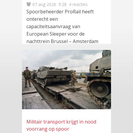
07 aug 2026
9:28
4 reacties
Spoorbeheerder ProRail heeft
onterecht een
capaciteitsaanvraag van
European Sleeper voor de
nachttrein Brussel – Amsterdam
– Praag als te laat
lees meer
…
Militair transport krijgt in nood
voorrang op spoor