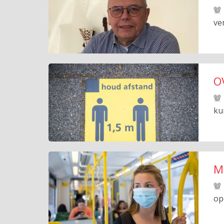
ve
OV
ku
M
op