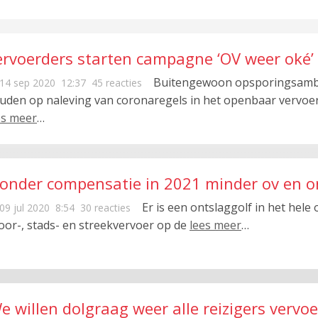
ervoerders starten campagne ‘OV weer oké
Buitengewoon opsporingsambte
14 sep 2020
12:37
45 reacties
uden op naleving van coronaregels in het openbaar vervoe
es meer
…
Zonder compensatie in 2021 minder ov en o
Er is een ontslaggolf in het hele
09 jul 2020
8:54
30 reacties
oor-, stads- en streekvervoer op de
lees meer
…
e willen dolgraag weer alle reizigers vervoe