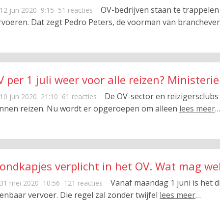
OV-bedrijven staan te trappelen
12 jun 2020
9:15
51 reacties
rvoeren. Dat zegt Pedro Peters, de voorman van brancheve
 per 1 juli weer voor alle reizen? Ministeri
De OV-sector en reizigersclubs 
10 jun 2020
21:10
61 reacties
nnen reizen. Nu wordt er opgeroepen om alleen
lees meer
ondkapjes verplicht in het OV. Wat mag wel
Vanaf maandag 1 juni is het 
31 mei 2020
10:56
121 reacties
enbaar vervoer. Die regel zal zonder twijfel
lees meer
…