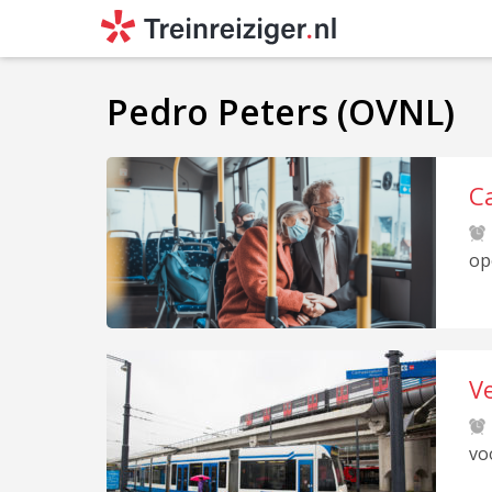
Pedro Peters (OVNL)
C
op
Ve
vo