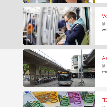
V
vo
A
co
“