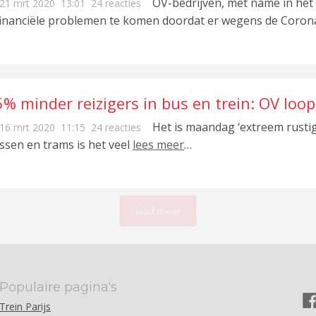
OV-bedrijven, met name in het 
21 mrt 2020
13:01
24 reacties
financiële problemen te komen doordat er wegens de Coron
5% minder reizigers in bus en trein: OV loo
is
Het is maandag ‘extreem rustig’
16 mrt 2020
11:15
24 reacties
ssen en trams is het veel
lees meer
…
laad meer
Populaire pagina‘s
Trein Parijs