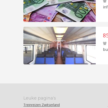
in
8
m
bu
Leuke pagina‘s
Treinreizen Zwitserland