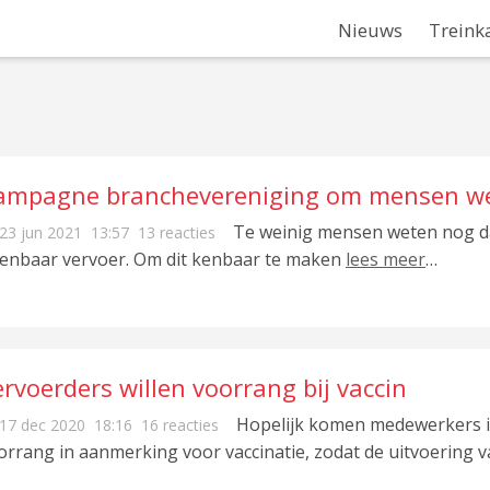
Nieuws
Treink
ampagne branchevereniging om mensen weer
Te weinig mensen weten nog dat
23 jun 2021
13:57
13 reacties
enbaar vervoer. Om dit kenbaar te maken
lees meer
…
rvoerders willen voorrang bij vaccin
Hopelijk komen medewerkers in
17 dec 2020
18:16
16 reacties
orrang in aanmerking voor vaccinatie, zodat de uitvoering 