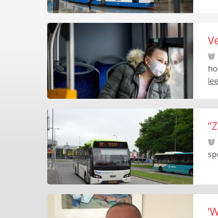
V
ho
le
“
sp
‘W