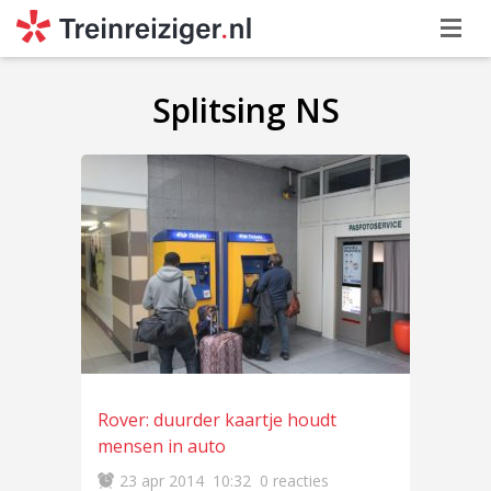
Splitsing NS
Rover: duurder kaartje houdt
mensen in auto
23 apr 2014
10:32
0 reacties