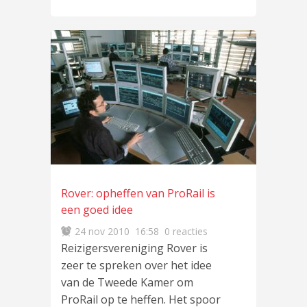
Rover: opheffen van ProRail is
een goed idee
24 nov 2010
16:58
0 reacties
Reizigersvereniging Rover is
zeer te spreken over het idee
van de Tweede Kamer om
ProRail op te heffen. Het spoor