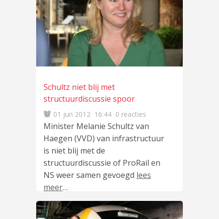
Schultz niet blij met
structuurdiscussie spoor
01 jun 2012
16:44
0 reacties
Minister Melanie Schultz van
Haegen (VVD) van infrastructuur
is niet blij met de
structuurdiscussie of ProRail en
NS weer samen gevoegd
lees
meer
…