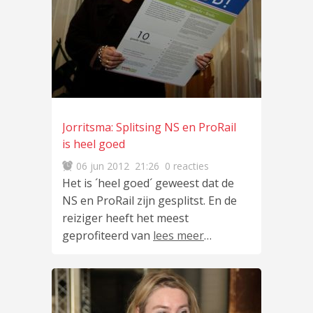
Jorritsma: Splitsing NS en ProRail
is heel goed
06 jun 2012
21:26
0 reacties
Het is ´heel goed´ geweest dat de
NS en ProRail zijn gesplitst. En de
reiziger heeft het meest
geprofiteerd van
lees meer
…