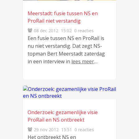
Meerstadt: fusie tussen NS en
ProRail niet verstandig
08 dec 2012
15:02
0 reacties
Een fusie tussen NS en ProRail is
nu niet verstandig. Dat zegt NS-
topman Bert Meerstadt zaterdag
in een interview in
lees meer
…
Onderzoek: gezamenlijke visie
ProRail en NS ontbreekt
29 nov 2012
15:51
0 reacties
Het ontbreekt NS en