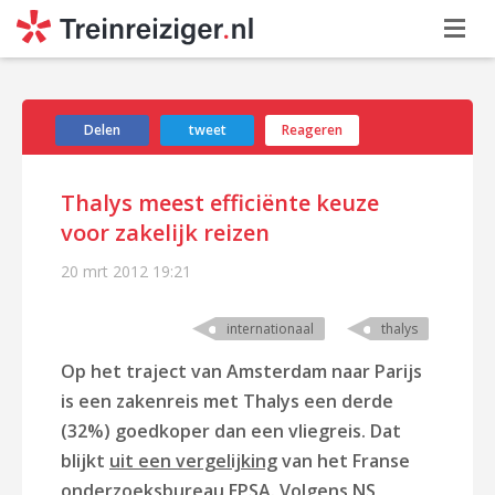
Delen
tweet
Reageren
Thalys meest efficiënte keuze
voor zakelijk reizen
20 mrt 2012
19:21
internationaal
thalys
Op het traject van Amsterdam naar Parijs
is een zakenreis met Thalys een derde
(32%) goedkoper dan een vliegreis. Dat
blijkt
uit een vergelijking
van het Franse
onderzoeksbureau EPSA. Volgens
NS