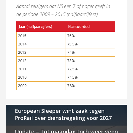
Aantal reizigers dat NS een 7 of hoger geeft in
de periode 2009 – 2015 (halfjaarcijfers).
Jaar (halfjaarcijfers)
Klantoordeel
2015
75%
2014
75,5%
2013
74%
2012
73%
2011
72,5%
2010
74,5%
2009
78%
European Sleeper wint zaak tegen
ProRail over dienstregeling voor 2027
Update – Tot maandag toch weer geen