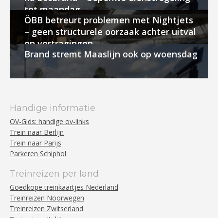
tot maandag
ÖBB betreurt problemen met Nightjets
– geen structurele oorzaak achter uitval
en vertragingen
Brand stremt Maaslijn ook op woensdag
Handige informatie
OV-Gids: handige ov-links
Trein naar Berlijn
Trein naar Parijs
Parkeren Schiphol
Treinreizen per land
Goedkope treinkaartjes Nederland
Treinreizen Noorwegen
Treinreizen Zwitserland