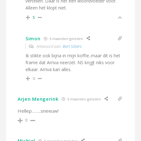
vertellen. Daar is het een woordvoeder voor.
Alleen het klopt niet.
5
Simon
6 maanden geleden
Antwoord aan
Bert Sitters
Ik stikte ook bijna in mijn koffie..maar dit is het
frame dat Arriva neerzet. NS krijgt niks voor
elkaar. Arriva kan alles.
0
Arjen Mengerink
6 maanden geleden
Hellep……..sneeuw!
0
Michiel
6 maanden geleden