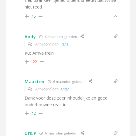
Heb paar keer gehad tijdens sneeuw dat Arriva
niet reed
15
Andy
6 maanden geleden
Antwoord aan
Rene
Kut Arriva trein
-22
Maarten
6 maanden geleden
Antwoord aan
Andy
Dank voor deze zeer inhoudelijke en goed
onderbouwde reactie.
12
Drs.P
6 maanden geleden