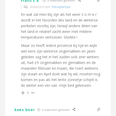
Frans E.R.
6 maanden geleden
Antwoord aan
Passepartout
En wat zal men blij zijn als het weer z o m e r
wordt in het Noorden des land en de winterse
perikelen voorbij zijn, terwijl andere delen van
het land in relatief zacht weer met mildere
temperaturen vertoeven. Sterkte !
Maar zo heeft iedere provincie bij tijd en wijle
wel eens zijn winterse ongemakken en jaren
geleden zag het in het zuiden ook zeer winters
uit, had z’ń ongemakken en gemakken en de
maanden februari en maart, die roert weleens
zijn staart en April doet wat hij wil, moeten nog
komen en pas als het lente zonnetje schijnt is
de winter een ver-van -mijn bed gebeuren.
0
kees boer
6 maanden geleden