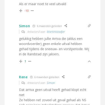
Als er maar noet te veel uitvald
-10
Simon
6 maanden geleden
Antwoord aan
Martinistadjer
gelukkig hebben jullie Arriva die (aldus een
woordvoerder) geen enkele uitval hebben
gehad tijdens de sneeuw- en vorstperiode. Wij
in de Randstad zijn jaloers.
1
Rene
6 maanden geleden
Antwoord aan
Simon
Dat arriva geen uitval heeft gehad klopt echt
niet
Ze hebben net zoveel uit geval gehad als NS