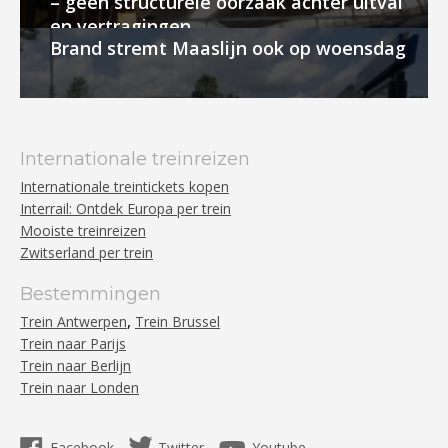
– geen structurele oorzaak achter uitval
en vertragingen
Brand stremt Maaslijn ook op woensdag
Internationale treinreizen
Internationale treintickets kopen
Interrail: Ontdek Europa per trein
Mooiste treinreizen
Zwitserland per trein
Bestemmingen
,
Trein Antwerpen
Trein Brussel
Trein naar Parijs
Trein naar Berlijn
Trein naar Londen
Facebook
Twitter
Youtube