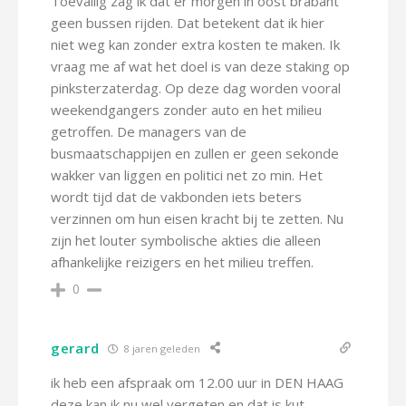
Toevallig zag ik dat er morgen in oost brabant
geen bussen rijden. Dat betekent dat ik hier
niet weg kan zonder extra kosten te maken. Ik
vraag me af wat het doel is van deze staking op
pinksterzaterdag. Op deze dag worden vooral
weekendgangers zonder auto en het milieu
getroffen. De managers van de
busmaatschappijen en zullen er geen sekonde
wakker van liggen en politici net zo min. Het
wordt tijd dat de vakbonden iets beters
verzinnen om hun eisen kracht bij te zetten. Nu
zijn het louter symbolische akties die alleen
afhankelijke reizigers en het milieu treffen.
0
gerard
8 jaren geleden
ik heb een afspraak om 12.00 uur in DEN HAAG
deze kan ik nu wel vergeten en dat is kut