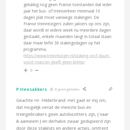
gelukkig nog geen Franse toestanden dat ieder
jaar het bus- of treinverkeer minimaal 10
dagen plat moet vanwege stakingen. De
Franse treinreizigers zullen jaloers op ons zijn,
daar wordt er iedere week nu meerdere dagen
gestaakt, enkele maanden lang! In totaal staan
daar maar liefst 36 stakingsdagen op het
programma.
https://www.treinreiziger.nl/staking-sncf-duurt-
voort-macron-geeft-geen-krimp/
0
P.Heesakkers
8 jaren geleden
Geachte Hr. Hilderbrand: Het gaat er mij om,
dat mogelijk veruit de meeste bus en
treingebruikers geen autobezitters zijn, { naar
ik aanneem } en derhalve zwaar gedupeerd zijn
door deze stakings en andere acties, omtrent