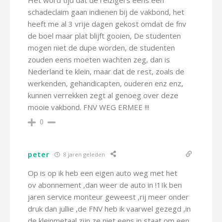
Het word tijd dat de reizigers eens een
schadeclaim gaan indienen bij de vakbond, het
heeft me al 3 vrije dagen gekost omdat de fnv
de boel maar plat blijft gooien, De studenten
mogen niet de dupe worden, de studenten
zouden eens moeten wachten zeg, dan is
Nederland te klein, maar dat de rest, zoals de
werkenden, gehandicapten, ouderen enz enz,
kunnen verrekken zegt al genoeg over deze
mooie vakbond. FNV WEG ERMEE !!!
0
peter
8 jaren geleden
Op is op ik heb een eigen auto weg met het
ov abonnement ,dan weer de auto in !1Ik ben
jaren service monteur geweest ,rij meer onder
druk dan jullie ,de FNV heb ik vaarwel gezegd ,in
de kleinmetaal zijn ze niet eens in staat om een