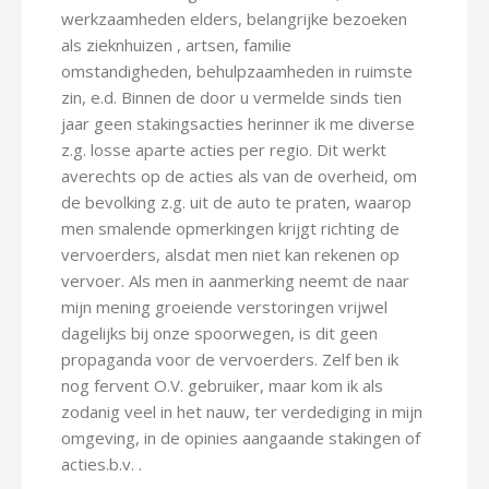
werkzaamheden elders, belangrijke bezoeken
als zieknhuizen , artsen, familie
omstandigheden, behulpzaamheden in ruimste
zin, e.d. Binnen de door u vermelde sinds tien
jaar geen stakingsacties herinner ik me diverse
z.g. losse aparte acties per regio. Dit werkt
averechts op de acties als van de overheid, om
de bevolking z.g. uit de auto te praten, waarop
men smalende opmerkingen krijgt richting de
vervoerders, alsdat men niet kan rekenen op
vervoer. Als men in aanmerking neemt de naar
mijn mening groeiende verstoringen vrijwel
dagelijks bij onze spoorwegen, is dit geen
propaganda voor de vervoerders. Zelf ben ik
nog fervent O.V. gebruiker, maar kom ik als
zodanig veel in het nauw, ter verdediging in mijn
omgeving, in de opinies aangaande stakingen of
acties.b.v. .