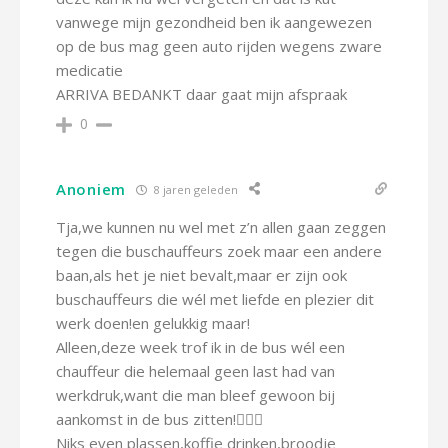
vanwege mijn gezondheid ben ik aangewezen
op de bus mag geen auto rijden wegens zware
medicatie
ARRIVA BEDANKT daar gaat mijn afspraak
0
Anoniem
8 jaren geleden
Tja,we kunnen nu wel met z’n allen gaan zeggen
tegen die buschauffeurs zoek maar een andere
baan,als het je niet bevalt,maar er zijn ook
buschauffeurs die wél met liefde en plezier dit
werk doen!en gelukkig maar!
Alleen,deze week trof ik in de bus wél een
chauffeur die helemaal geen last had van
werkdruk,want die man bleef gewoon bij
aankomst in de bus zitten!🤷🏻‍♀️
Niks even plassen,koffie drinken,broodje