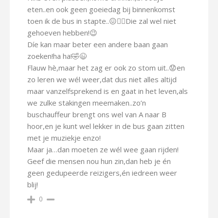
eten..en ook geen goeiedag bij binnenkomst
toen ik de bus in stapte..😖👎🏻Die zal wel niet
gehoeven hebben!😉
Díe kan maar beter een andere baan gaan
zoeken!ha ha!🤣😉
Flauw hè,maar het zag er ook zo stom uit..😟en
zo leren we wél weer,dat dus niet alles altijd
maar vanzelfsprekend is en gaat in het leven,als
we zulke stakingen meemaken..zo’n
buschauffeur brengt ons wel van A naar B
hoor,en je kunt wel lekker in de bus gaan zitten
met je muziekje enzo!
Maar ja…dan moeten ze wél wee gaan rijden!
Geef die mensen nou hun zin,dan heb je én
geen gedupeerde reizigers,én iedreen weer
blij!
0