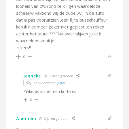
looneis van 2% rond te krijgen waardeloze
scheeuw vakbond wij de dupe ,wij in de auto
dat is pas vooruitzien ,een fijne busschauffeur
ken ik niet meer zeker niet geplast ,en roken
achter het stuur ???FNV waar blijven jullie !!
waardeloos zooitje
zijkers!!
0
Janneke
8 jaren geleden
Antwoord aan
peter
Zeikerds is met een korte ei.
0
Anoniem
8 jaren geleden