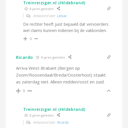
Treinreiziger.nl (Hildebrand)
8 jaren geleden
Antwoord aan
Leeuw
De rechter heeft juist bepaald dat vervoerders
wel claims kunnen indienen bij de vakbonden.
0
Ricardo
8 jaren geleden
Arriva West-Brabant (Bergen op
Zoom/Roosendaal/Breda/Oosterhout) staakt
as zaterdag niet. Alleen midden/oost en zuid.
0
Treinreiziger.nl (Hildebrand)
8 jaren geleden
Antwoord aan
Ricardo