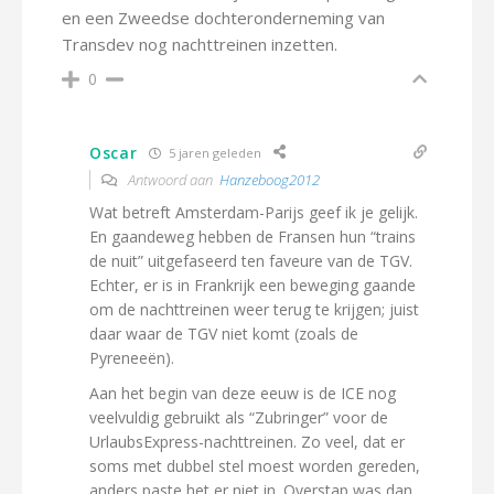
en een Zweedse dochteronderneming van
Transdev nog nachttreinen inzetten.
0
Oscar
5 jaren geleden
Antwoord aan
Hanzeboog2012
Wat betreft Amsterdam-Parijs geef ik je gelijk.
En gaandeweg hebben de Fransen hun “trains
de nuit” uitgefaseerd ten faveure van de TGV.
Echter, er is in Frankrijk een beweging gaande
om de nachttreinen weer terug te krijgen; juist
daar waar de TGV niet komt (zoals de
Pyreneeën).
Aan het begin van deze eeuw is de ICE nog
veelvuldig gebruikt als “Zubringer” voor de
UrlaubsExpress-nachttreinen. Zo veel, dat er
soms met dubbel stel moest worden gereden,
anders paste het er niet in. Overstap was dan