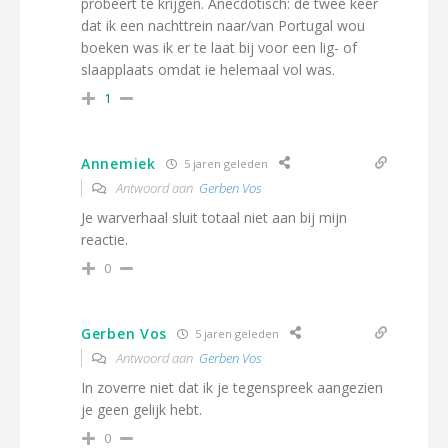
probeert te krijgen. Anecdotisch: de twee keer
dat ik een nachttrein naar/van Portugal wou
boeken was ik er te laat bij voor een lig- of
slaapplaats omdat ie helemaal vol was.
1
Annemiek
5 jaren geleden
Antwoord aan
Gerben Vos
Je warverhaal sluit totaal niet aan bij mijn
reactie.
0
Gerben Vos
5 jaren geleden
Antwoord aan
Gerben Vos
In zoverre niet dat ik je tegenspreek aangezien
je geen gelijk hebt.
0