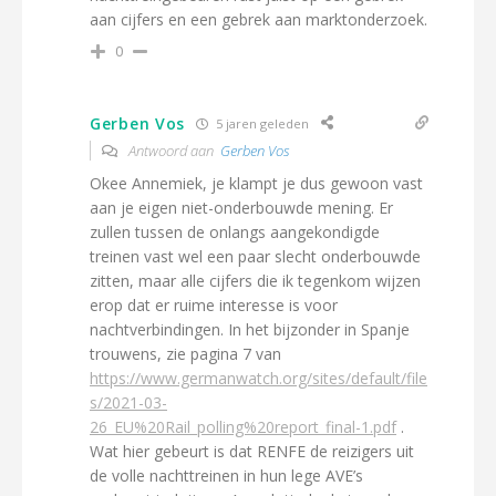
aan cijfers en een gebrek aan marktonderzoek.
0
Gerben Vos
5 jaren geleden
Antwoord aan
Gerben Vos
Okee Annemiek, je klampt je dus gewoon vast
aan je eigen niet-onderbouwde mening. Er
zullen tussen de onlangs aangekondigde
treinen vast wel een paar slecht onderbouwde
zitten, maar alle cijfers die ik tegenkom wijzen
erop dat er ruime interesse is voor
nachtverbindingen. In het bijzonder in Spanje
trouwens, zie pagina 7 van
https://www.germanwatch.org/sites/default/file
s/2021-03-
26_EU%20Rail_polling%20report_final-1.pdf
.
Wat hier gebeurt is dat RENFE de reizigers uit
de volle nachttreinen in hun lege AVE’s