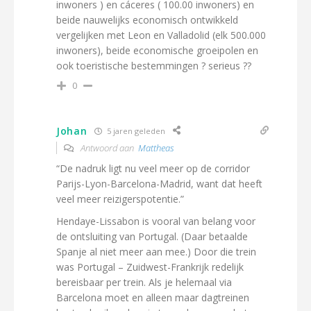
inwoners ) en cáceres ( 100.00 inwoners) en
beide nauwelijks economisch ontwikkeld
vergelijken met Leon en Valladolid (elk 500.000
inwoners), beide economische groeipolen en
ook toeristische bestemmingen ? serieus ??
0
Johan
5 jaren geleden
Antwoord aan
Mattheas
“De nadruk ligt nu veel meer op de corridor
Parijs-Lyon-Barcelona-Madrid, want dat heeft
veel meer reizigerspotentie.”
Hendaye-Lissabon is vooral van belang voor
de ontsluiting van Portugal. (Daar betaalde
Spanje al niet meer aan mee.) Door die trein
was Portugal – Zuidwest-Frankrijk redelijk
bereisbaar per trein. Als je helemaal via
Barcelona moet en alleen maar dagtreinen