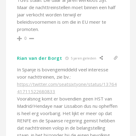
TGVs staan. Die daar al jaren werkloos zijn.
Maar de nachttreinstellen moet binnen een half
jaar verkocht worden terwijl er
beleidsvoornemen is om die in EU meer te
promoten.
0
Rian van der Borgt
5 jaren geleden
In Spanje is bovengemiddeld veel interesse
voor nachttreinen, zie bv.:
https://twitter.com/seatsixtyone/status/13764
41711522680833
Vooralsnog komt er bovendien geen HST van
Madrid/Hendaye naar Lissabon dus nu opheffen
is heel erg voorbarig. Het lijkt er meer op dat
RENFE en de Spaanse regering gemist hebben
dat nachttreinen volop in de belangstelling
staan, in het bijzonder bij de eigen bevolking.