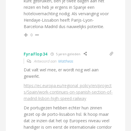
kunt gebruiken, ben je twee dagen aan het
reizen en heb je ergens in Spanje een
hotelovernachting nodig. Als vervanging voor
Hendaye-Lissabon heeft Parijs-Lyon-
Barcelona-Madrid dus nauwelijks potentie.
0
FyraFlop34
5 jaren geleden
Antwoord aan
Mattheas
Dat valt wel mee, er wordt nog wel aan
gewerkt.
https://ec.europa.eu/regional_policy/en/project
s/Spain/work-continues-on-spanish-section-of-
madrid-lisbon-high-speed-railway
De portugezen hebben echter hun zinnen
gezet op de porto-lissabon hsl. Ik hoop maar
dat ze inzien dat het op Europees niveau veel
handiger is om eerst de internationale corridor