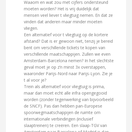
Waaom en wat zou met cijfers ondersteund
moeten worden? Het is vrij duidelijk dat
mensen veel liever t vliegtuig nemen. En dat ze
vinden dat anderen maar minder moeten
vliegen.
Een alternatief voor t vliegtuig op de kortere
afstand? Dat is er gewoon niet, tenzij je bereid
bent om verschillende tickets te kopen van
verschillende maatschappijen. Zullen we even
Amsterdam-Barcelona nemen? In het slechtste
geval moet je op z’n minst 3x overstappen,
waaronder Parijs-Nord naar Parijs-Lyon. Zie je
t al voor je?
Trein als alternatief voor vliegtuig is prima,
maar dan moet echt alle infra opengegooid
worden (zonder tegenwerking van bijvoorbeeld
de SNCF). Pas dan hebben pan-Europese
spoorwegmaatschappijen de ruimte om
internationale verbindingen (inclusief
slaaptreinen) te creëren. Een slaap-TGV van
Amsterdam naar Barcelona of Madrid is dan