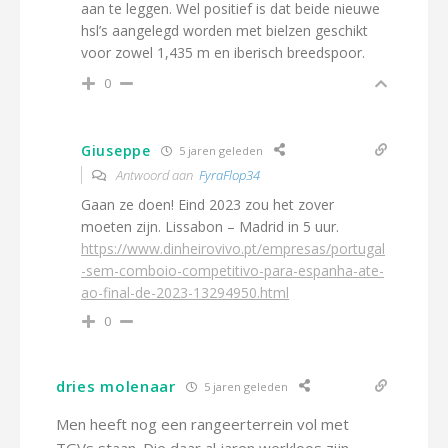
aan te leggen. Wel positief is dat beide nieuwe
hsl’s aangelegd worden met bielzen geschikt
voor zowel 1,435 m en iberisch breedspoor.
0
Giuseppe
5 jaren geleden
Antwoord aan
FyraFlop34
Gaan ze doen! Eind 2023 zou het zover
moeten zijn. Lissabon – Madrid in 5 uur.
https://www.dinheirovivo.pt/empresas/portugal
-sem-comboio-competitivo-para-espanha-ate-
ao-final-de-2023-13294950.html
0
dries molenaar
5 jaren geleden
Men heeft nog een rangeerterrein vol met