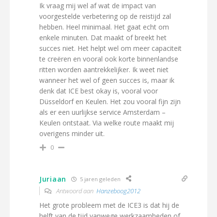
Ik vraag mij wel af wat de impact van
voorgestelde verbetering op de reistijd zal
hebben. Heel minimaal. Het gaat echt om
enkele minuten. Dat maakt of breekt het
succes niet. Het helpt wel om meer capaciteit
te creëren en vooral ook korte binnenlandse
ritten worden aantrekkelijker. Ik weet niet
wanneer het wel of geen succes is, maar ik
denk dat ICE best okay is, vooral voor
Düsseldorf en Keulen. Het zou vooral fijn zijn
als er een uurlijkse service Amsterdam –
Keulen ontstaat. Via welke route maakt mij
overigens minder uit.
0
Juriaan
5 jaren geleden
Antwoord aan
Hanzeboog2012
Het grote probleem met de ICE3 is dat hij de
helft van de tijd vanwege werkzaamheden of