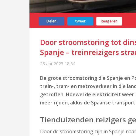
Delen
tweet
Reageren
Door stroomstoring tot di
Spanje – treinreizigers str
28 apr 2025
18:54
De grote stroomstoring die Spanje en P
trein-, tram- en metroverkeer in die lan
getroffen. Hoewel de elektriciteit wee
meer rijden, aldus de Spaanse transport
Tienduizenden reizigers g
Door de stroomstoring zijn in Spanje naar