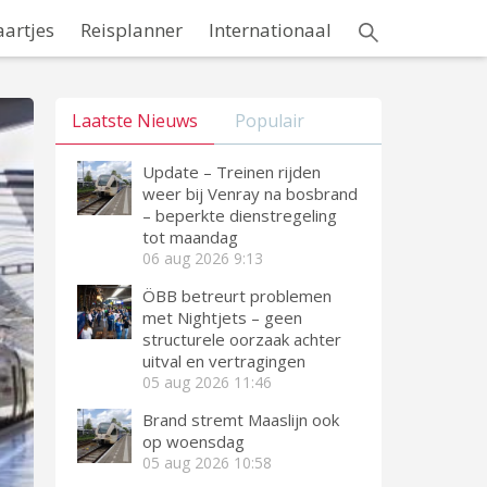
aartjes
Reisplanner
Internationaal
Laatste Nieuws
Populair
Update – Treinen rijden
weer bij Venray na bosbrand
– beperkte dienstregeling
tot maandag
06 aug 2026
9:13
ÖBB betreurt problemen
met Nightjets – geen
structurele oorzaak achter
uitval en vertragingen
05 aug 2026
11:46
Brand stremt Maaslijn ook
op woensdag
05 aug 2026
10:58