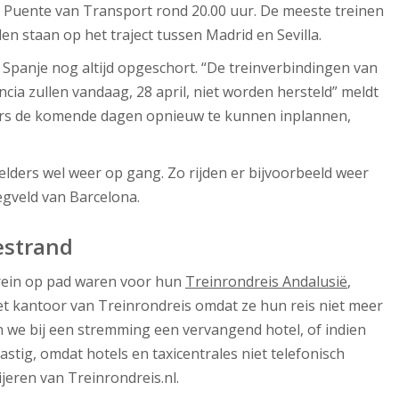
 Puente van Transport rond 20.00 uur. De meeste treinen
den staan op het traject tussen Madrid en Sevilla.
l Spanje nog altijd opgeschort. “De treinverbindingen van
cia zullen vandaag, 28 april, niet worden hersteld” meldt
ers de komende dagen opnieuw te kunnen inplannen,
ders wel weer op gang. Zo rijden er bijvoorbeeld weer
egveld van Barcelona.
estrand
trein op pad waren voor hun
Treinrondreis Andalusië
,
 kantoor van Treinrondreis omdat ze hun reis niet meer
 we bij een stremming een vervangend hotel, of indien
lastig, omdat hotels en taxicentrales niet telefonisch
ijeren van Treinrondreis.nl.