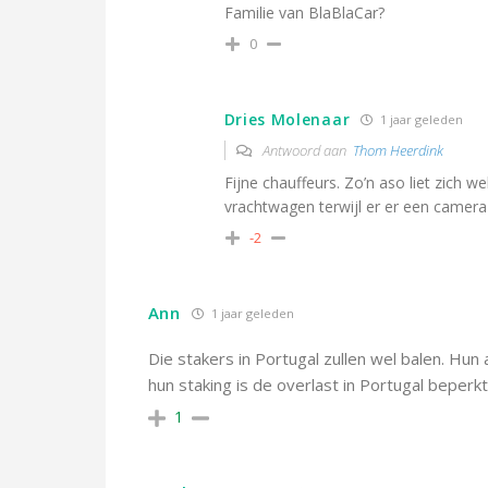
Familie van BlaBlaCar?
0
Dries Molenaar
1 jaar geleden
Antwoord aan
Thom Heerdink
Fijne chauffeurs. Zo’n aso liet zich wel
vrachtwagen terwijl er er een camer
-2
Ann
1 jaar geleden
Die stakers in Portugal zullen wel balen. Hun
hun staking is de overlast in Portugal beperk
1