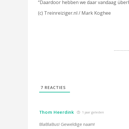
“Daardoor hebben we daar vandaag überhau
(c) Treinreiziger.nl / Mark Koghee
7
REACTIES
Thom Heerdink
1 jaar geleden
BlaBlaBus! Geweldige naam!