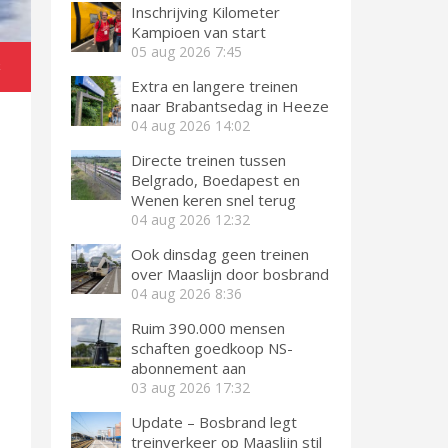
Inschrijving Kilometer
Kampioen van start
05 aug 2026
7:45
k
Extra en langere treinen
naar Brabantsedag in Heeze
04 aug 2026
14:02
Directe treinen tussen
Belgrado, Boedapest en
Wenen keren snel terug
04 aug 2026
12:32
Ook dinsdag geen treinen
over Maaslijn door bosbrand
04 aug 2026
8:36
Ruim 390.000 mensen
schaften goedkoop NS-
abonnement aan
03 aug 2026
17:32
Update – Bosbrand legt
treinverkeer op Maaslijn stil