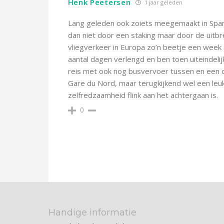
Henk Peetersen
1 jaar geleden
Lang geleden ook zoiets meegemaakt in Spanj
dan niet door een staking maar door de uitbr
vliegverkeer in Europa zo’n beetje een week e
aantal dagen verlengd en ben toen uiteindelij
reis met ook nog busvervoer tussen en een 
Gare du Nord, maar terugkijkend wel een leuke
zelfredzaamheid flink aan het achtergaan is.
0
Handige informatie