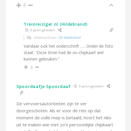
0
Treinreiziger.nl (Hildebrand)
9 jaren geleden
Antwoord aan
OV Nederland
Vandaar ook het onderschrift ….. Onder de foto
staat: “Deze Ernie had de ov-chipkaart wel
kunnen gebruiken.”
0
Spoordaafje Spoordaaf
9 jaren geleden
De vervoersautoriteiten zijn te ver
doorgeschoten. Als er voor de reis op dat
moment de volle mep is betaald, hoort het niks
uit te maken wie met zo’n persoonlijke chipkaart