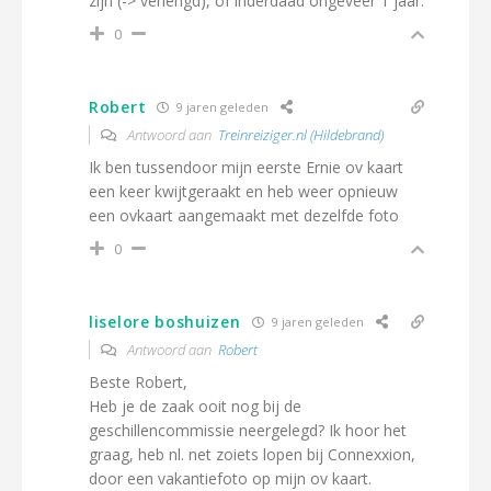
zijn (-> verlengd), of inderdaad ongeveer 1 jaar.
0
Robert
9 jaren geleden
Antwoord aan
Treinreiziger.nl (Hildebrand)
Ik ben tussendoor mijn eerste Ernie ov kaart
een keer kwijtgeraakt en heb weer opnieuw
een ovkaart aangemaakt met dezelfde foto
0
liselore boshuizen
9 jaren geleden
Antwoord aan
Robert
Beste Robert,
Heb je de zaak ooit nog bij de
geschillencommissie neergelegd? Ik hoor het
graag, heb nl. net zoiets lopen bij Connexxion,
door een vakantiefoto op mijn ov kaart.