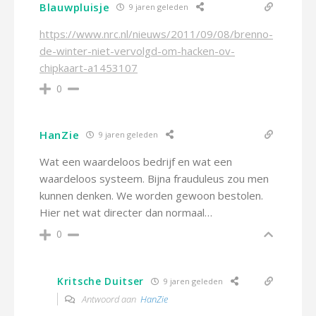
Blauwpluisje
9 jaren geleden
https://www.nrc.nl/nieuws/2011/09/08/brenno-
de-winter-niet-vervolgd-om-hacken-ov-
chipkaart-a1453107
0
HanZie
9 jaren geleden
Wat een waardeloos bedrijf en wat een
waardeloos systeem. Bijna frauduleus zou men
kunnen denken. We worden gewoon bestolen.
Hier net wat directer dan normaal…
0
Kritsche Duitser
9 jaren geleden
Antwoord aan
HanZie