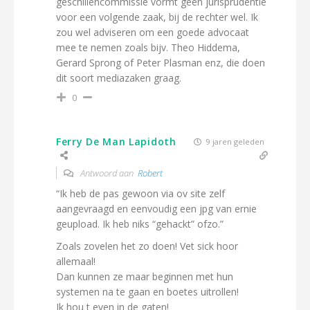
geschillencommissie vormt geen jurisprudentie
voor een volgende zaak, bij de rechter wel. Ik
zou wel adviseren om een goede advocaat
mee te nemen zoals bijv. Theo Hiddema,
Gerard Sprong of Peter Plasman enz, die doen
dit soort mediazaken graag.
0
Ferry De Man Lapidoth
9 jaren geleden
Antwoord aan
Robert
“Ik heb de pas gewoon via ov site zelf
aangevraagd en eenvoudig een jpg van ernie
geupload. Ik heb niks “gehackt” ofzo.”
Zoals zovelen het zo doen! Vet sick hoor
allemaal!
Dan kunnen ze maar beginnen met hun
systemen na te gaan en boetes uitrollen!
Ik hou t even in de gaten!