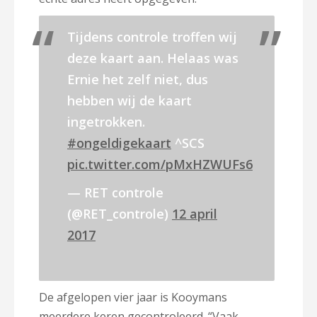
Tijdens controle troffen wij
deze kaart aan. Helaas was
Ernie het zelf niet, dus
hebben wij de kaart
ingetrokken.
#ongeldigekaart
^SCS
pic.twitter.com/pMxHZWUFs6
— RET controle
(@RET_controle)
12 april
2017
De afgelopen vier jaar is Kooymans
meerdere keren gecontroleerd. “Vaak