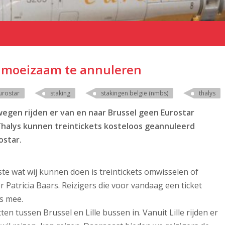
ng moeizaam te annuleren
urostar
staking
stakingen belgië (nmbs)
thalys
wegen rijden er van en naar Brussel geen Eurostar
e Thalys kunnen treintickets kosteloos geannuleerd
ostar.
nste wat wij kunnen doen is treintickets omwisselen of
Patricia Baars. Reizigers die voor vandaag een ticket
s mee.
ten tussen Brussel en Lille bussen in. Vanuit Lille rijden er