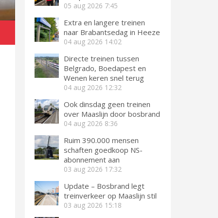
05 aug 2026
7:45
Extra en langere treinen
naar Brabantsedag in Heeze
04 aug 2026
14:02
Directe treinen tussen
Belgrado, Boedapest en
Wenen keren snel terug
04 aug 2026
12:32
Ook dinsdag geen treinen
over Maaslijn door bosbrand
04 aug 2026
8:36
Ruim 390.000 mensen
schaften goedkoop NS-
abonnement aan
03 aug 2026
17:32
Update – Bosbrand legt
treinverkeer op Maaslijn stil
03 aug 2026
15:18