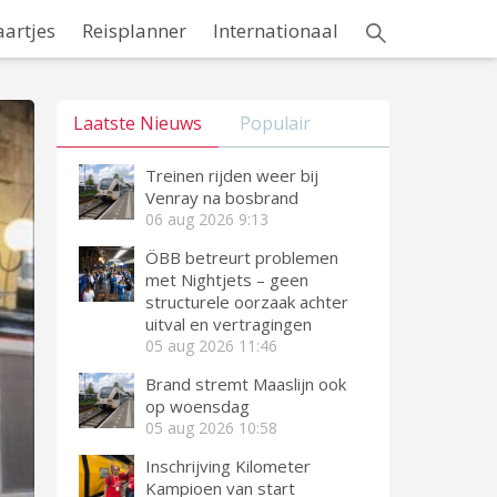
aartjes
Reisplanner
Internationaal
Laatste Nieuws
Populair
Treinen rijden weer bij
Venray na bosbrand
06 aug 2026
9:13
ÖBB betreurt problemen
met Nightjets – geen
structurele oorzaak achter
uitval en vertragingen
05 aug 2026
11:46
Brand stremt Maaslijn ook
op woensdag
05 aug 2026
10:58
Inschrijving Kilometer
Kampioen van start