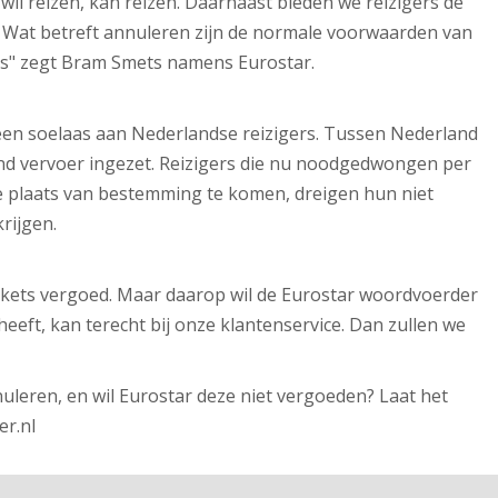
wil reizen, kan reizen. Daarnaast bieden we reizigers de
 Wat betreft annuleren zijn de normale voorwaarden van
ns" zegt Bram Smets namens Eurostar.
geen soelaas aan Nederlandse reizigers. Tussen Nederland
nd vervoer ingezet. Reizigers die nu noodgedwongen per
de plaats van bestemming te komen, dreigen hun niet
rijgen.
ickets vergoed. Maar daarop wil de Eurostar woordvoerder
 heeft, kan terecht bij onze klantenservice. Dan zullen we
nuleren, en wil Eurostar deze niet vergoeden? Laat het
er.nl