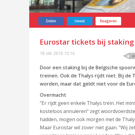
Delen
tweet
Reageren
Eurostar tickets bij staki
18 okt 2010
15:10
e
Door een staking bij de Belgische spoor
treinen. Ook de Thalys rijdt niet. Bij d
worden, maar dat geldt niet voor de Eur
Overmacht
"Er rijdt geen enkele Thalys trein. Het mi
kosteloos annuleren" zegt woordvoerdster 
hadden, mogen ook morgen met de Thaly
Maar Eurostar wil zover niet gaan. "Wij zet