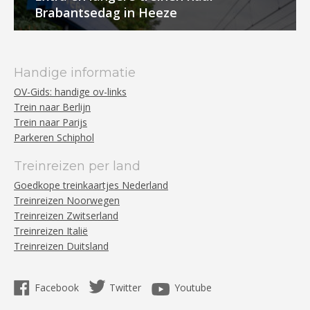
Brabantsedag in Heeze
Handige informatie
OV-Gids: handige ov-links
Trein naar Berlijn
Trein naar Parijs
Parkeren Schiphol
Treinreizen per land
Goedkope treinkaartjes Nederland
Treinreizen Noorwegen
Treinreizen Zwitserland
Treinreizen Italië
Treinreizen Duitsland
Facebook
Twitter
Youtube