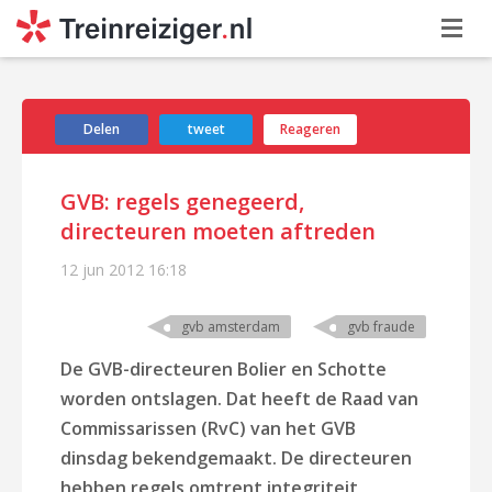
Delen
tweet
Reageren
GVB: regels genegeerd,
directeuren moeten aftreden
12 jun 2012
16:18
gvb amsterdam
gvb fraude
De GVB-directeuren Bolier en Schotte
worden ontslagen. Dat heeft de Raad van
Commissarissen (RvC) van het GVB
dinsdag bekendgemaakt. De directeuren
hebben regels omtrent integriteit,