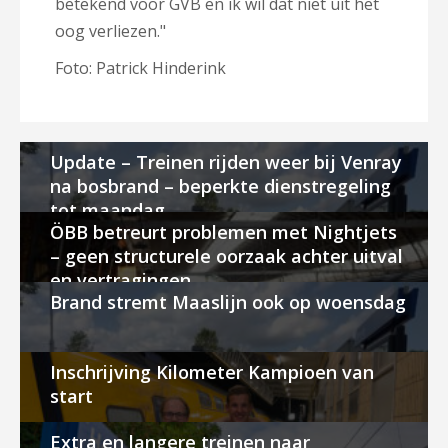
betekend voor GVB en ik wil dat niet uit het
oog verliezen."
Foto: Patrick Hinderink
Update – Treinen rijden weer bij Venray
na bosbrand – beperkte dienstregeling
tot maandag
ÖBB betreurt problemen met Nightjets
– geen structurele oorzaak achter uitval
en vertragingen
Brand stremt Maaslijn ook op woensdag
Inschrijving Kilometer Kampioen van
start
Extra en langere treinen naar