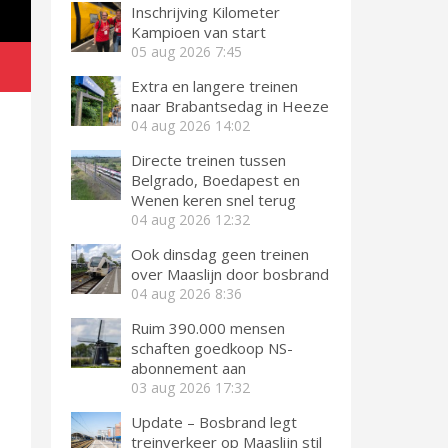
Inschrijving Kilometer
Kampioen van start
05 aug 2026
7:45
Extra en langere treinen
naar Brabantsedag in Heeze
04 aug 2026
14:02
Directe treinen tussen
Belgrado, Boedapest en
Wenen keren snel terug
04 aug 2026
12:32
Ook dinsdag geen treinen
over Maaslijn door bosbrand
04 aug 2026
8:36
Ruim 390.000 mensen
schaften goedkoop NS-
abonnement aan
03 aug 2026
17:32
Update – Bosbrand legt
treinverkeer op Maaslijn stil