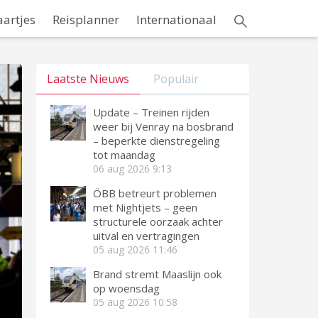
aartjes
Reisplanner
Internationaal
Laatste Nieuws
Populair
Update – Treinen rijden
weer bij Venray na bosbrand
– beperkte dienstregeling
tot maandag
06 aug 2026
9:13
ÖBB betreurt problemen
met Nightjets – geen
structurele oorzaak achter
uitval en vertragingen
05 aug 2026
11:46
Brand stremt Maaslijn ook
op woensdag
05 aug 2026
10:58