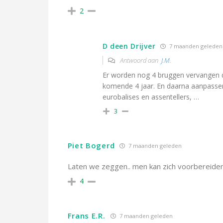
2
D deen Drijver
7 maanden geleden
Antwoord aan
J.M.
Er worden nog 4 bruggen vervangen dus
komende 4 jaar. En daarna aanpassen w
eurobalises en assentellers, …
3
Piet Bogerd
7 maanden geleden
Laten we zeggen.. men kan zich voorbereide
4
Frans E.R.
7 maanden geleden