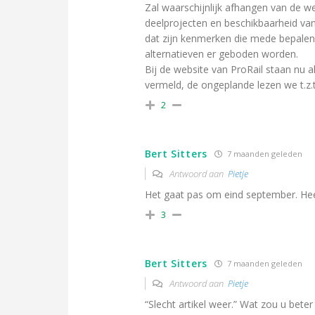
Zal waarschijnlijk afhangen van de 
deelprojecten en beschikbaarheid va
dat zijn kenmerken die mede bepalen 
alternatieven er geboden worden.
Bij de website van ProRail staan nu
vermeld, de ongeplande lezen we t.z.t
2
Bert Sitters
7 maanden geleden
Antwoord aan
Pietje
Het gaat pas om eind september. Hee
3
Bert Sitters
7 maanden geleden
Antwoord aan
Pietje
“Slecht artikel weer.” Wat zou u bete