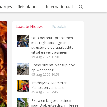
aartjes
Reisplanner
Internationaal
Laatste Nieuws
Populair
ÖBB betreurt problemen
met Nightjets – geen
structurele oorzaak achter
uitval en vertragingen
05 aug 2026
11:46
Brand stremt Maaslijn ook
op woensdag
05 aug 2026
10:58
Inschrijving Kilometer
Kampioen van start
05 aug 2026
7:45
Extra en langere treinen
naar Brabantsedag in Heeze