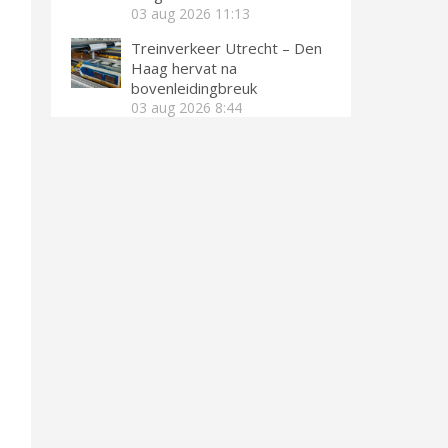
03 aug 2026
11:13
Treinverkeer Utrecht – Den
Haag hervat na
bovenleidingbreuk
03 aug 2026
8:44