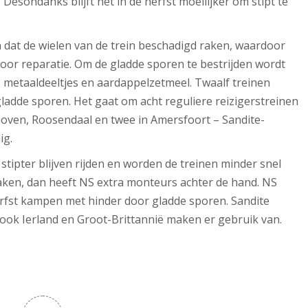
 Desondanks blijft het in de herfst moeilijker om stipt te
dat de wielen van de trein beschadigd raken, waardoor
oor reparatie. Om de gladde sporen te bestrijden wordt
d, metaaldeeltjes en aardappelzetmeel. Twaalf treinen
gladde sporen. Het gaat om acht reguliere reizigerstreinen
ndhoven, Roosendaal en twee in Amersfoort – Sandite-
ig.
stipter blijven rijden en worden de treinen minder snel
raken, dan heeft NS extra monteurs achter de hand. NS
rfst kampen met hinder door gladde sporen. Sandite
 ook Ierland en Groot-Brittannië maken er gebruik van.