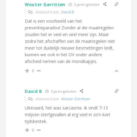
Wouter Garritsen
5 jaren geleden
Antwoord aan
David B
Dat is een voorbeeld van het
preventieparadox! Zonder al die maatregelen
zouden het er veel en veel meer zijn. Maar
zodra het afschaffen van de maatregelen niet
meer tot duidelijk nieuwe besmettingen leidt,
kunnen we ook in het OV onder andere
afscheid nemen van de mondkapjes.
0
David B
5 jaren geleden
Antwoord aan
Wouter Garritsen
Uiteraard, het was sarcasme. Ik vindt 7-13
miljoen sterfgevallen al erg veel in zo’n kort
tijdsbestek.
0