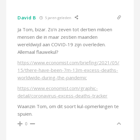
David B
5 jaren geleden
Ja Tom, bizar. Zo’n zeven tot dertien milioen
mensen die in maar zestien maanden
wereldwijd aan COVID-19 zijn overleden.
Allemaal flauwekul?
https://www.economist.com/briefing/2021/05/
15/there-have-been-7m-13m-excess-deaths-
worldwide-during-the-pandemic
https://www.economist.com/graphic-
detail/coronavirus-excess-deaths-tracker
Waanzin Tom, om dit soort kul-opmerkingen te
spuien.
0