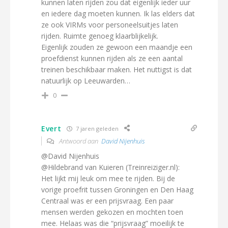
kunnen laten rijden zou dat eigenlijk ieder uur
en iedere dag moeten kunnen. Ik las elders dat
ze ook VIRMs voor personeelsuitjes laten
rijden. Ruimte genoeg klaarblijkelijk.
Eigenlijk zouden ze gewoon een maandje een
proefdienst kunnen rijden als ze een aantal
treinen beschikbaar maken. Het nuttigst is dat
natuurlijk op Leeuwarden…
0
Evert
7 jaren geleden
Antwoord aan
David Nijenhuis
@David Nijenhuis
@Hildebrand van Kuieren (Treinreiziger.nl):
Het lijkt mij leuk om mee te rijden. Bij de
vorige proefrit tussen Groningen en Den Haag
Centraal was er een prijsvraag. Een paar
mensen werden gekozen en mochten toen
mee. Helaas was die “prijsvraag” moeilijk te