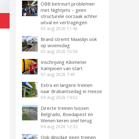
ÖBB betreurt problemen
met Nightjets – geen
structurele oorzaak achter
uitval en vertragingen
05 aug 2026
11:46
Brand stremt Maaslijn ook
op woensdag
05 aug 2026
10:58
Inschrijving Kilometer
Kampioen van start
05 aug 2026
7:45
Extra en langere treinen
naar Brabantsedag in Heeze
04 aug 2026
14:02
Directe treinen tussen
Belgrado, Boedapest en
Wenen keren snel terug
04 aug 2026
12:32
Ook dinsdag geen treinen