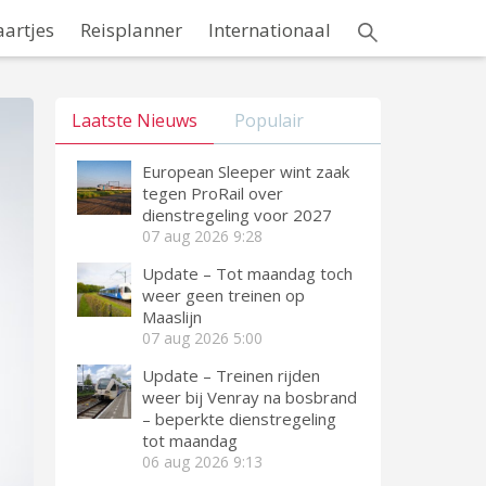
aartjes
Reisplanner
Internationaal
Laatste Nieuws
Populair
European Sleeper wint zaak
tegen ProRail over
dienstregeling voor 2027
07 aug 2026
9:28
Update – Tot maandag toch
weer geen treinen op
Maaslijn
07 aug 2026
5:00
Update – Treinen rijden
weer bij Venray na bosbrand
– beperkte dienstregeling
tot maandag
06 aug 2026
9:13