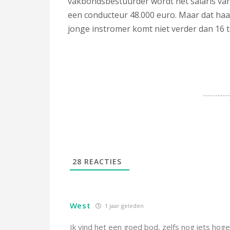
vakbondsbestuurder wordt het salaris va
een conducteur 48.000 euro. Maar dat haal
jonge instromer komt niet verder dan 16 t
28
REACTIES
West
1 jaar geleden
Ik vind het een goed bod, zelfs nog iets hoger