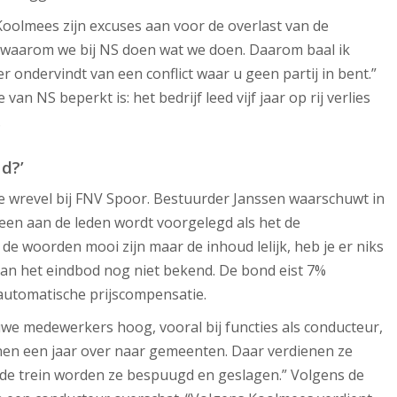
Koolmees zijn excuses aan voor de overlast van de
n waarom we bij NS doen wat we doen. Daarom baal ik
r ondervindt van een conflict waar u geen partij in bent.”
 van NS beperkt is: het bedrijf leed vijf jaar op rij verlies
.
d?’
 wrevel bij FNV Spoor. Bestuurder Janssen waarschuwt in
een aan de leden wordt voorgelegd als het de
 de woorden mooi zijn maar de inhoud lelijk, heb je er niks
van het eindbod nog niet bekend. De bond eist 7%
 automatische prijscompensatie.
uwe medewerkers hoog, vooral bij functies als conducteur,
nen een jaar over naar gemeenten. Daar verdienen ze
 de trein worden ze bespuugd en geslagen.” Volgens de