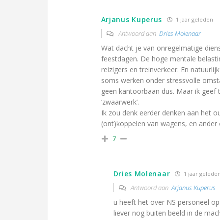
Arjanus Kuperus
1 jaar geleden
Antwoord aan
Dries Molenaar
Wat dacht je van onregelmatige diens
feestdagen. De hoge mentale belasti
reizigers en treinverkeer. En natuurlij
soms werken onder stressvolle omstan
geen kantoorbaan dus. Maar ik geef t
‘zwaarwerk’.
Ik zou denk eerder denken aan het o
(ont)koppelen van wagens, en ander 
7
Dries Molenaar
1 jaar gelede
Antwoord aan
Arjanus Kuperus
u heeft het over NS personeel op d
liever nog buiten beeld in de mac