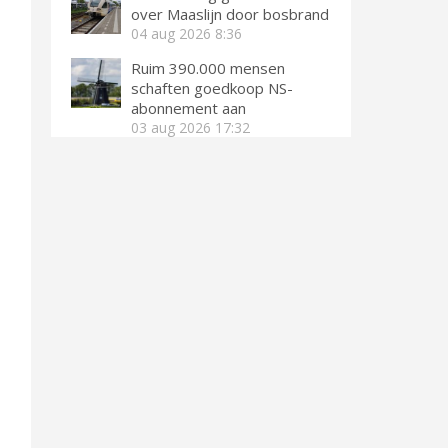
over Maaslijn door bosbrand
04 aug 2026
8:36
Ruim 390.000 mensen
schaften goedkoop NS-
abonnement aan
03 aug 2026
17:32