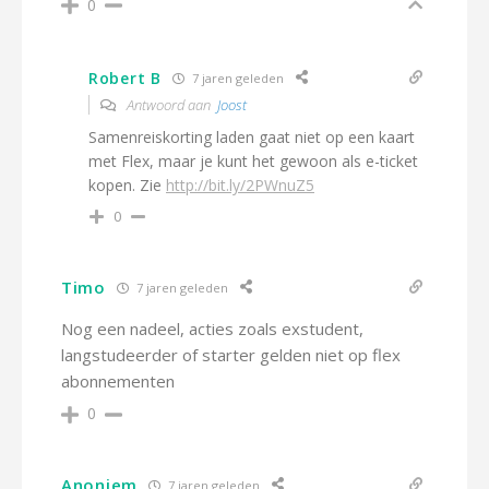
0
Robert B
7 jaren geleden
Antwoord aan
Joost
Samenreiskorting laden gaat niet op een kaart
met Flex, maar je kunt het gewoon als e-ticket
kopen. Zie
http://bit.ly/2PWnuZ5
0
Timo
7 jaren geleden
Nog een nadeel, acties zoals exstudent,
langstudeerder of starter gelden niet op flex
abonnementen
0
Anoniem
7 jaren geleden