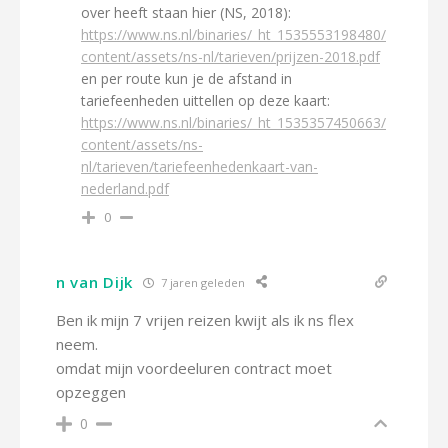
over heeft staan hier (NS, 2018):
https://www.ns.nl/binaries/_ht_1535553198480/
content/assets/ns-nl/tarieven/prijzen-2018.pdf
en per route kun je de afstand in
tariefeenheden uittellen op deze kaart:
https://www.ns.nl/binaries/_ht_1535357450663/
content/assets/ns-
nl/tarieven/tariefeenhedenkaart-van-
nederland.pdf
0
n van Dijk
7 jaren geleden
Ben ik mijn 7 vrijen reizen kwijt als ik ns flex
neem.
omdat mijn voordeeluren contract moet
opzeggen
0