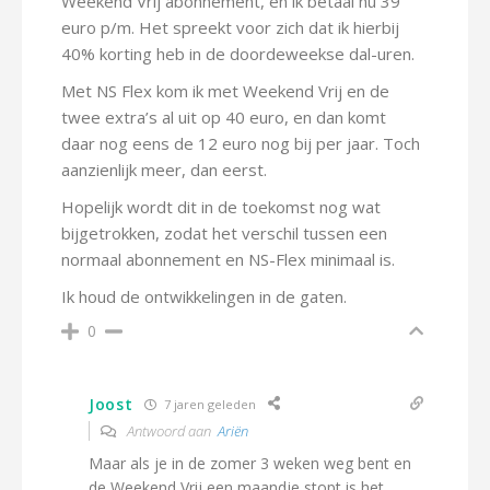
Weekend Vrij abonnement, en ik betaal nu 39
euro p/m. Het spreekt voor zich dat ik hierbij
40% korting heb in de doordeweekse dal-uren.
Met NS Flex kom ik met Weekend Vrij en de
twee extra’s al uit op 40 euro, en dan komt
daar nog eens de 12 euro nog bij per jaar. Toch
aanzienlijk meer, dan eerst.
Hopelijk wordt dit in de toekomst nog wat
bijgetrokken, zodat het verschil tussen een
normaal abonnement en NS-Flex minimaal is.
Ik houd de ontwikkelingen in de gaten.
0
Joost
7 jaren geleden
Antwoord aan
Ariën
Maar als je in de zomer 3 weken weg bent en
de Weekend Vrij een maandje stopt is het