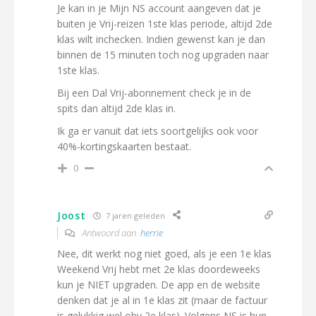
Je kan in je Mijn NS account aangeven dat je
buiten je Vrij-reizen 1ste klas periode, altijd 2de
klas wilt inchecken. Indien gewenst kan je dan
binnen de 15 minuten toch nog upgraden naar
1ste klas.
Bij een Dal Vrij-abonnement check je in de
spits dan altijd 2de klas in.
Ik ga er vanuit dat iets soortgelijks ook voor
40%-kortingskaarten bestaat.
0
Joost
7 jaren geleden
Antwoord aan
herrie
Nee, dit werkt nog niet goed, als je een 1e klas
Weekend Vrij hebt met 2e klas doordeweeks
kun je NIET upgraden. De app en de website
denken dat je al in 1e klas zit (maar de factuur
is gelukkig wel obv 2e klas). Volgens NS is hun