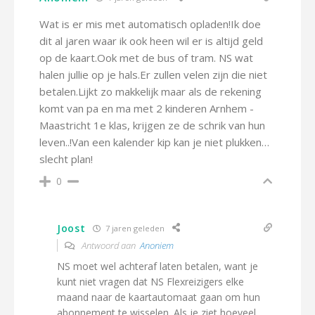
Wat is er mis met automatisch opladen!Ik doe
dit al jaren waar ik ook heen wil er is altijd geld
op de kaart.Ook met de bus of tram. NS wat
halen jullie op je hals.Er zullen velen zijn die niet
betalen.Lijkt zo makkelijk maar als de rekening
komt van pa en ma met 2 kinderen Arnhem -
Maastricht 1e klas, krijgen ze de schrik van hun
leven..!Van een kalender kip kan je niet plukken…
slecht plan!
0
Joost
7 jaren geleden
Antwoord aan
Anoniem
NS moet wel achteraf laten betalen, want je
kunt niet vragen dat NS Flexreizigers elke
maand naar de kaartautomaat gaan om hun
abonnement te wisselen. Als je ziet hoeveel