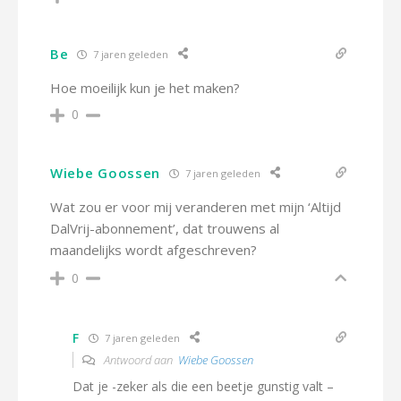
Be
7 jaren geleden
Hoe moeilijk kun je het maken?
0
Wiebe Goossen
7 jaren geleden
Wat zou er voor mij veranderen met mijn ‘Altijd
DalVrij-abonnement’, dat trouwens al
maandelijks wordt afgeschreven?
0
F
7 jaren geleden
Antwoord aan
Wiebe Goossen
Dat je -zeker als die een beetje gunstig valt –