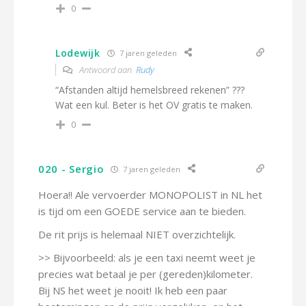
0
Lodewijk
7 jaren geleden
Antwoord aan
Rudy
“Afstanden altijd hemelsbreed rekenen” ???
Wat een kul. Beter is het OV gratis te maken.
0
020 - Sergio
7 jaren geleden
Hoera!! Ale vervoerder MONOPOLIST in NL het
is tijd om een GOEDE service aan te bieden.
De rit prijs is helemaal NIET overzichtelijk.
>> Bijvoorbeeld: als je een taxi neemt weet je
precies wat betaal je per (gereden)kilometer.
Bij NS het weet je nooit! Ik heb een paar