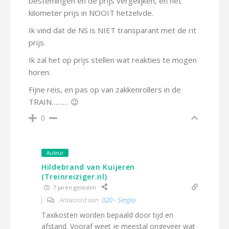
bestemingen en de prijs vergelijken, en het
kilometer prijs in NOOIT hetzelvde.
Ik vind dat de NS is NIET transparant met de rit
prijs.
Ik zal het op prijs stellen wat reakties te mogen
horen.
Fijne reis, en pas op van zakkenrollers in de
TRAIN……… 😉
0
Auteur
Hildebrand van Kuijeren
(Treinreiziger.nl)
7 jaren geleden
Antwoord aan
020 - Sergio
Taxikosten worden bepaald door tijd en
afstand. Vooraf weet je meestal ongeveer wat