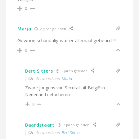
0
Marja
2 jaren geleden
Gewoon schandalig wat er allemaal gebeurd!!!!!
0
Bert Sitters
2 jaren geleden
Antwoord aan
Marja
Zware jongens van Securail uit België in
Nederland detacheren.
0
Baardstaart
2 jaren geleden
Antwoord aan
Bert Sitters