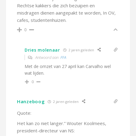
Rechtse kakkers die zich bezuipen en
misdragen dienen aangepakt te worden, In OV,
cafes, studentenhuizen.
0
Dries molenaar
2 jaren geleden
Antwoord aan
FFA
Met de omzet van 27 april kan Carvalho wel
wat lijden.
0
Hanzeboog
2 jaren geleden
Quote:
Het kan zo niet langer.” Wouter Koolmees,
president-directeur van NS: