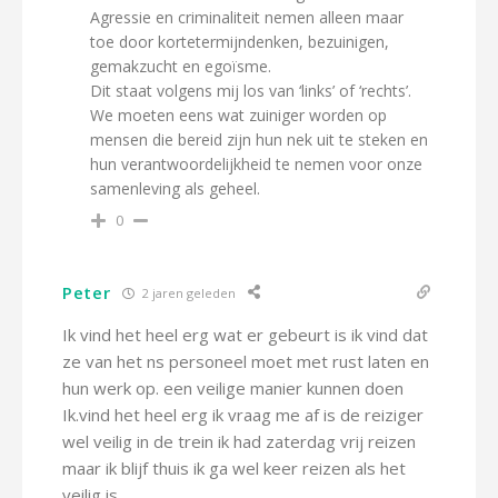
Agressie en criminaliteit nemen alleen maar
toe door kortetermijndenken, bezuinigen,
gemakzucht en egoïsme.
Dit staat volgens mij los van ‘links’ of ‘rechts’.
We moeten eens wat zuiniger worden op
mensen die bereid zijn hun nek uit te steken en
hun verantwoordelijkheid te nemen voor onze
samenleving als geheel.
0
Peter
2 jaren geleden
Ik vind het heel erg wat er gebeurt is ik vind dat
ze van het ns personeel moet met rust laten en
hun werk op. een veilige manier kunnen doen
Ik.vind het heel erg ik vraag me af is de reiziger
wel veilig in de trein ik had zaterdag vrij reizen
maar ik blijf thuis ik ga wel keer reizen als het
veilig is