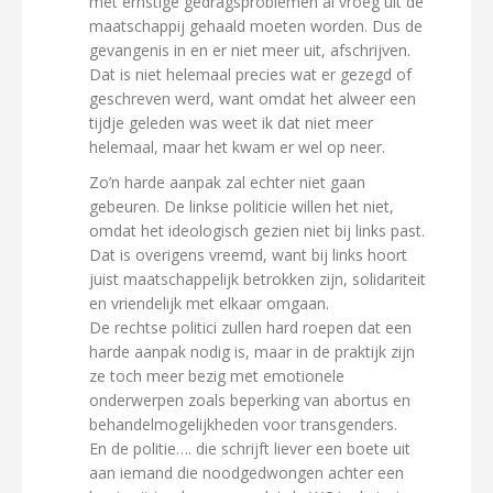
met ernstige gedragsproblemen al vroeg uit de
maatschappij gehaald moeten worden. Dus de
gevangenis in en er niet meer uit, afschrijven.
Dat is niet helemaal precies wat er gezegd of
geschreven werd, want omdat het alweer een
tijdje geleden was weet ik dat niet meer
helemaal, maar het kwam er wel op neer.
Zo’n harde aanpak zal echter niet gaan
gebeuren. De linkse politicie willen het niet,
omdat het ideologisch gezien niet bij links past.
Dat is overigens vreemd, want bij links hoort
juist maatschappelijk betrokken zijn, solidariteit
en vriendelijk met elkaar omgaan.
De rechtse politici zullen hard roepen dat een
harde aanpak nodig is, maar in de praktijk zijn
ze toch meer bezig met emotionele
onderwerpen zoals beperking van abortus en
behandelmogelijkheden voor transgenders.
En de politie…. die schrijft liever een boete uit
aan iemand die noodgedwongen achter een