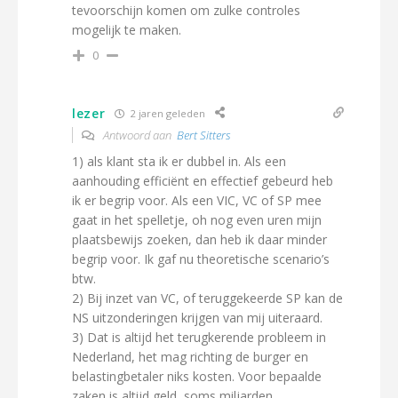
tevoorschijn komen om zulke controles
mogelijk te maken.
0
lezer
2 jaren geleden
Antwoord aan
Bert Sitters
1) als klant sta ik er dubbel in. Als een
aanhouding efficiënt en effectief gebeurd heb
ik er begrip voor. Als een VIC, VC of SP mee
gaat in het spelletje, oh nog even uren mijn
plaatsbewijs zoeken, dan heb ik daar minder
begrip voor. Ik gaf nu theoretische scenario’s
btw.
2) Bij inzet van VC, of teruggekeerde SP kan de
NS uitzonderingen krijgen van mij uiteraard.
3) Dat is altijd het terugkerende probleem in
Nederland, het mag richting de burger en
belastingbetaler niks kosten. Voor bepaalde
zaken is altijd geld, soms miljarden,