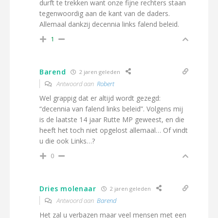
durft te trekken want onze fijne rechters staan
tegenwoordig aan de kant van de daders.
Allemaal dankzij decennia links falend beleid.
1
Barend
2 jaren geleden
Antwoord aan
Robert
Wel grappig dat er altijd wordt gezegd:
“decennia van falend links beleid”. Volgens mij
is de laatste 14 jaar Rutte MP geweest, en die
heeft het toch niet opgelost allemaal… Of vindt
u die ook Links…?
0
Dries molenaar
2 jaren geleden
Antwoord aan
Barend
Het zal u verbazen maar veel mensen met een