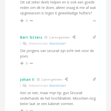
Dit zal zeker deels helpen en is ook een goede
reden om dit te doen; alleen vraag ik me af wat
opgewassen is tegen 6 geweldadige hufters?
0
Bert Sitters
2 jaren geleden
Antwoord aan
Baardstaart
Die jongens van securail zijn echt niet voor de
poes.
0
johan II
2 jaren geleden
Antwoord aan
Baardstaart
Ken ze niet, maar mijn tip: gun Securail
onderhands de het hoofdrailnet. Misschien nog
beter laat ze een kabinet vormen.
0