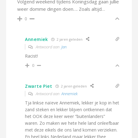
Volgend weekend tijdens Koningsdag gaan jullie
weer domme dingen doen…. Zoals altijd…
0
Annemiek
2 jaren geleden
Antwoord aan
Jan
Racist!
0
Zwarte Piet
2 jaren geleden
Antwoord aan
Annemiek
Tja linkse naïeve Annemiek, lekker je kop in het
zand steken en lekker blijven ontkennen dat
het OOK deze keer weer “buitenlanders”
waren. Zo maken we hete hele land onleefbaar
met deze eikels die ons land komen verzieken.
En heel links Nederland maar lekker thee