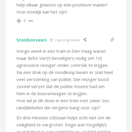
help elkaar gewoon op een positieve manier!
Hoe moeilijk kan het zijn?
0
Stokbosveen
2 jaren geleden
Vorige week in een tram in Den Haag waren
maar liefst vier(!) beveiligers nodig om 1(!)
agressieve reiziger onder controle te krijgen.
Na een druk op de noodknop kwam er snel heel
veel versterking van politie. Die reiziger bood
zoveel verzet dat de politie moeite had om
hem in de boevenwagen te krijgen.
Hoe wil je dit doen in een trein met zeker zes
randdiebelen die nergens bang voor zijn?
En drie minuten stilstaan helpt echt niet om de
veiligheid te vergroten. Enige wat mogelijk(!)
gaat helpen is een complete ov-staking totdat