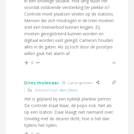
in een onveilige situatie. Hoe lang duurt het
voordat voldoende versterking ter plekke is?
Controle moet plaatsen vinden op de stations.
Mensen die zich misdragen in de trein moeten
snel een treinverbod kunnen krijgen. Zij
moeten geregistreerd kunnen worden en
digitaal worden vast gelegd. Camera’s houden
alles in de gaten. Als zij toch door de poortjes
willen gaat het alarm af.
0
Dries molenaar
2 jaren geleden
Antwoord aan
Bert Sitters
Het is gepland bij een tijdelijk plankier perron.
De controle staat klaar, de popo ook. Net als
op een station. Daar klaagt niet niemand over.
Onveilig met de deuren dicht, hoe is het dan
tijdens het rijden.
0