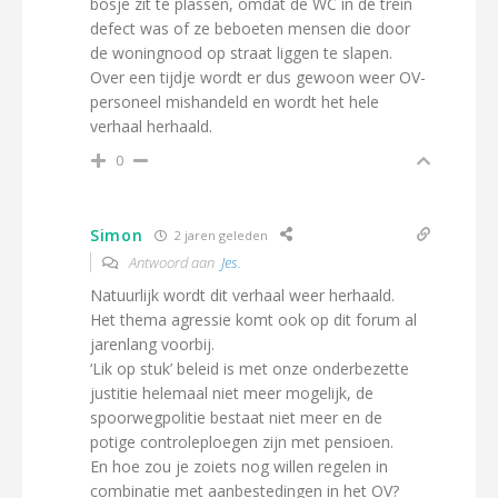
bosje zit te plassen, omdat de WC in de trein
defect was of ze beboeten mensen die door
de woningnood op straat liggen te slapen.
Over een tijdje wordt er dus gewoon weer OV-
personeel mishandeld en wordt het hele
verhaal herhaald.
0
Simon
2 jaren geleden
Antwoord aan
Jes.
Natuurlijk wordt dit verhaal weer herhaald.
Het thema agressie komt ook op dit forum al
jarenlang voorbij.
‘Lik op stuk’ beleid is met onze onderbezette
justitie helemaal niet meer mogelijk, de
spoorwegpolitie bestaat niet meer en de
potige controleploegen zijn met pensioen.
En hoe zou je zoiets nog willen regelen in
combinatie met aanbestedingen in het OV?