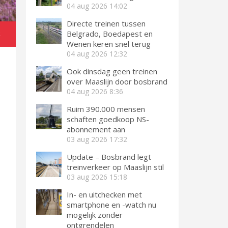
04 aug 2026
14:02
Directe treinen tussen
Belgrado, Boedapest en
k
Wenen keren snel terug
04 aug 2026
12:32
Ook dinsdag geen treinen
over Maaslijn door bosbrand
04 aug 2026
8:36
Ruim 390.000 mensen
schaften goedkoop NS-
abonnement aan
03 aug 2026
17:32
Update – Bosbrand legt
treinverkeer op Maaslijn stil
03 aug 2026
15:18
In- en uitchecken met
smartphone en -watch nu
mogelijk zonder
ontgrendelen