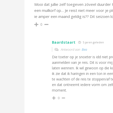
Mooi dat jullie zelf toegeven zóveel duurder
een muilkorf op… Je reist niet meer voor je pl
ie amper een maand geldig is?? Dit seizoen l
0
Baardstaart
5 jaren geleden
Antwoord aan
Bea
Die toeter op je snoeter is idd niet pr
aanmelden van je reis. Dit is voor mij
laten wennen. Ik wil gewoon op die ki
ik zie dat ik haringen in een ton in e
te wachten of de reis te stoppen/af t
en dat ontneemt iedere vorm om zelf 
moment.
0