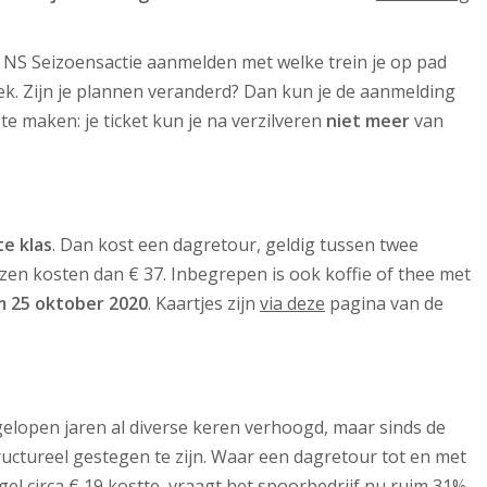
e NS Seizoensactie aanmelden met welke trein je op pad
ek. Zijn je plannen veranderd? Dan kun je de aanmelding
te maken: je ticket kun je na verzilveren
niet meer
van
te klas
. Dan kost een dagretour, geldig tussen twee
izen kosten dan € 37. Inbegrepen is ook koffie of thee met
m 25 oktober 2020
. Kaartjes zijn
via deze
pagina van de
fgelopen jaren al diverse keren verhoogd, maar sinds de
tructureel gestegen te zijn. Waar een dagretour tot en met
gel circa € 19 kostte, vraagt het spoorbedrijf nu ruim 31%