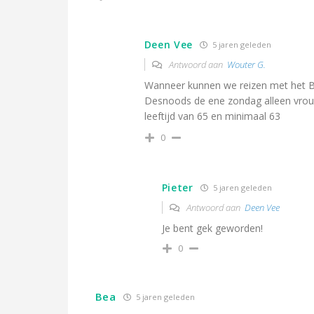
Deen Vee
5 jaren geleden
Antwoord aan
Wouter G.
Wanneer kunnen we reizen met het 
Desnoods de ene zondag alleen vro
leeftijd van 65 en minimaal 63
0
Pieter
5 jaren geleden
Antwoord aan
Deen Vee
Je bent gek geworden!
0
Bea
5 jaren geleden