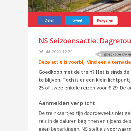
Delen
tweet
Reageren
NS Seizoensactie: Dagretour
06 okt 2020
12:29
goedkope ov- en
Deze actie is voorbij. Vind een alternati
Goedkoop met de trein? Het is sinds de 
te blijven. Toch is er een klein lichtpu
25 of twee enkele reizen voor € 29.
De a
Aanmelden verplicht
De treinkaartjes zijn doordeweeks niet gel
reis in de daluren beginnen en tijdens de
geen beperkingen. NS stelt als
voorwaard