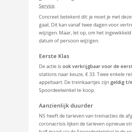
Service
.
Concreet betekent dit: je moet je met dez
gaat. Dit kan vanaf twee dagen voor vertr
wijzigen. Maar, let op, om het ingewikkeld 
datum of persoon wijzigen.
Eerste Klas
De actie is
ook verkrijgbaar voor de eers
stations naar keuze, € 33. Twee enkele re
appeltaart. De treinkaartjes zijn
geldig t/
Spoordeelwinkel te koop.
Aanzienlijk duurder
NS heeft de tarieven van treinacties de a
coronacrisis lijken de tarieven opnieuw s
half maart via de Spoordeelwinkel in de re