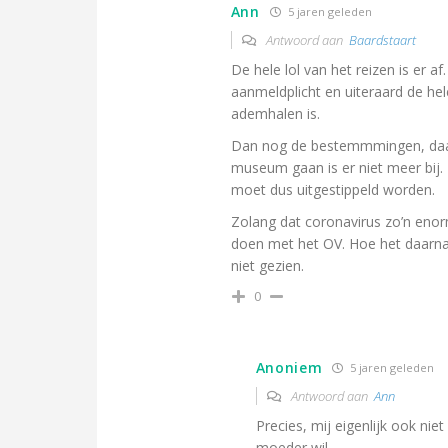
Ann
5 jaren geleden
Antwoord aan
Baardstaart
De hele lol van het reizen is er af
aanmeldplicht en uiteraard de he
ademhalen is.
Dan nog de bestemmmingen, daar 
museum gaan is er niet meer bij.
moet dus uitgestippeld worden.
Zolang dat coronavirus zo’n enor
doen met het OV. Hoe het daarna w
niet gezien.
0
Anoniem
5 jaren geleden
Antwoord aan
Ann
Precies, mij eigenlijk ook nie
moeder wil…