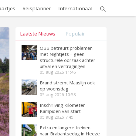
aartjes
Reisplanner
Internationaal
Laatste Nieuws
Populair
ÖBB betreurt problemen
met Nightjets – geen
structurele oorzaak achter
uitval en vertragingen
05 aug 2026
11:46
Brand stremt Maaslijn ook
op woensdag
05 aug 2026
10:58
Inschrijving Kilometer
Kampioen van start
05 aug 2026
7:45
Extra en langere treinen
naar Brabantsedag in Heeze