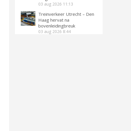
03 aug 2026
11:13
Treinverkeer Utrecht – Den
Haag hervat na
bovenleidingbreuk
03 aug 2026
8:44