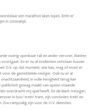
oworstelaar een marathon laten lopen. Enfin er
en in coronatijd.
mede overig openbaar rail en ander vervoer, klanten
 voortgaat. En er nu al incidenten ontstaan tussen
 het O.V. op dat moment, wie kan, mag of moet er
voor de gemiddelde reiziger. Ook nu er al
 onachtzaamheid, in volle hevigheid terug kan
 publiciteit gewag maakt van opeen staande
ën overdracht vrij spel heeft. En de klant /reiziger,
oer in bus/ trein/ tram, zijn conclusies trekt en
 Zou rampzalig zijn voor de O.V. diensten.