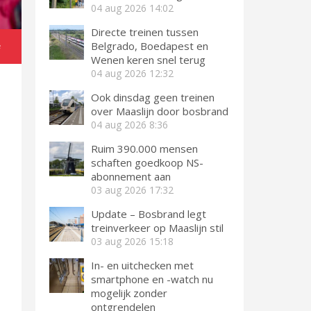
04 aug 2026
14:02
Directe treinen tussen
Belgrado, Boedapest en
e
Wenen keren snel terug
04 aug 2026
12:32
Ook dinsdag geen treinen
over Maaslijn door bosbrand
04 aug 2026
8:36
Ruim 390.000 mensen
schaften goedkoop NS-
abonnement aan
03 aug 2026
17:32
Update – Bosbrand legt
treinverkeer op Maaslijn stil
03 aug 2026
15:18
In- en uitchecken met
smartphone en -watch nu
mogelijk zonder
ontgrendelen