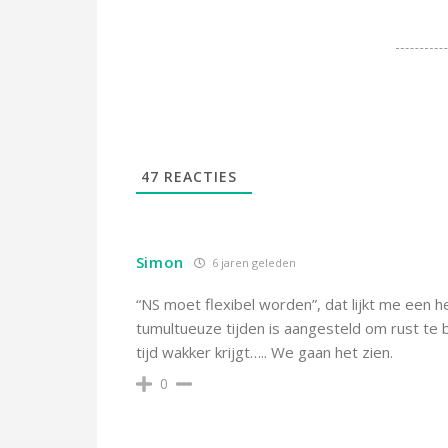
47
REACTIES
Simon
6 jaren geleden
“NS moet flexibel worden”, dat lijkt me een h
tumultueuze tijden is aangesteld om rust te b
tijd wakker krijgt….. We gaan het zien.
0