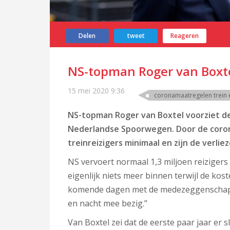
Delen
tweet
Reageren
NS-topman Roger van Boxtel
15 mei 2020
9:36
coronamaatregelen trein 
NS-topman Roger van Boxtel voorziet de
Nederlandse Spoorwegen. Door de corona
treinreizigers minimaal en zijn de verli
NS vervoert normaal 1,3 miljoen reizigers 
eigenlijk niets meer binnen terwijl de kos
komende dagen met de medezeggenschaps
en nacht mee bezig.”
Van Boxtel zei dat de eerste paar jaar er sl