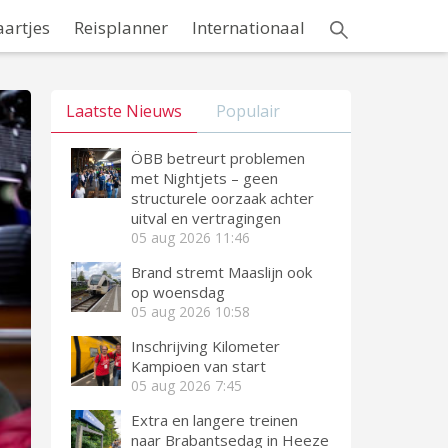
aartjes
Reisplanner
Internationaal
Laatste Nieuws
Populair
ÖBB betreurt problemen
met Nightjets – geen
structurele oorzaak achter
uitval en vertragingen
05 aug 2026
11:46
Brand stremt Maaslijn ook
op woensdag
05 aug 2026
10:58
Inschrijving Kilometer
Kampioen van start
05 aug 2026
7:45
Extra en langere treinen
naar Brabantsedag in Heeze