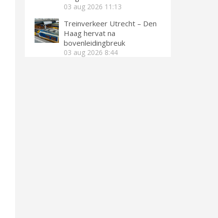
03 aug 2026
11:13
Treinverkeer Utrecht – Den
Haag hervat na
bovenleidingbreuk
03 aug 2026
8:44