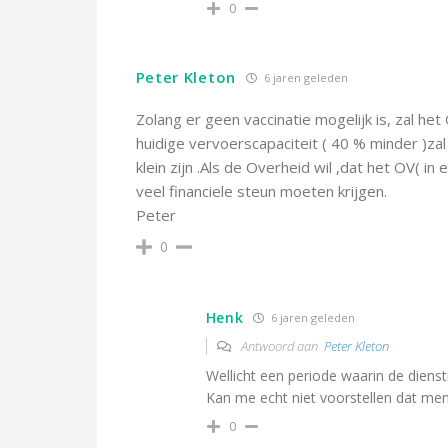
0
Peter Kleton
6 jaren geleden
Zolang er geen vaccinatie mogelijk is, zal 
huidige vervoerscapaciteit ( 40 % minder )zal
klein zijn .Als de Overheid wil ,dat het OV( in
veel financiele steun moeten krijgen.
Peter
0
Henk
6 jaren geleden
Antwoord aan
Peter Kleton
Wellicht een periode waarin de dien
Kan me echt niet voorstellen dat men
0