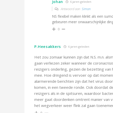
Johan
6 jaren geleden
Antwoord aan
Simon
NS flexibel maken klinkt als een sum
gebeuren meer onwaarschijnlijke ding
0
P.Heesakkers
6 jaren geleden
Het zou zomaar kunnen zijn dat N.S. m.n. als
gaan verliezen zeker wanneer de coronacrisis
reizigers onderling, gezien de bezetting van
mee. Hoe dringend is vervoer op dat moment 
alarmerende berichten zijn dat het virus door
komen, in een tweede ronde. Ook doordat de
reizigers als in de spitsuren, waardoor bacteri
meer gaat doordenken omtrent manier van verv
het wegverkeer weer flink zal gaan toenemen.
0