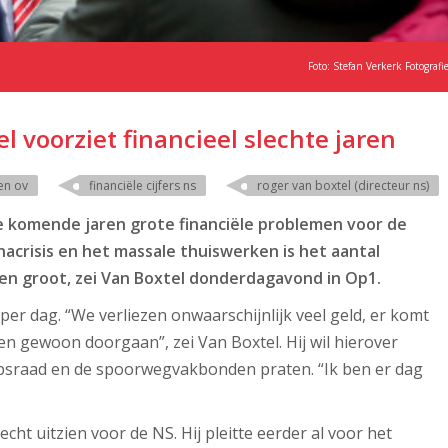
Foto: Stefan Verkerk Fotografi
 voorziet financieel slechte jaren
en ov
financiële cijfers ns
roger van boxtel (directeur ns)
 komende jaren grote financiële problemen voor de
crisis en het massale thuiswerken is het aantal
ezen groot, zei Van Boxtel donderdagavond in Op1.
per dag. “We verliezen onwaarschijnlijk veel geld, er komt
ten gewoon doorgaan”, zei Van Boxtel. Hij wil hierover
raad en de spoorwegvakbonden praten. “Ik ben er dag
echt uitzien voor de NS. Hij pleitte eerder al voor het