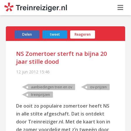
Delen
tweet
Reageren
NS Zomertoer sterft na bijna 20
jaar stille dood
12 jun 2012
15:46
aanbiedingen trein en ov
ov-prijzen
treinprijzen
De ooit zo populaire zomertoer heeft NS
in alle stilte afgeschaft. Dat is ontdekt
door Treinreiziger.nl. Met de kaart kon in
de zomer voordelig met z’n tweeën door