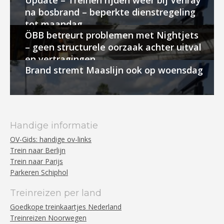
Update – Treinen rijden weer bij Venray
na bosbrand – beperkte dienstregeling
tot maandag
ÖBB betreurt problemen met Nightjets
– geen structurele oorzaak achter uitval
en vertragingen
Brand stremt Maaslijn ook op woensdag
Handige informatie
OV-Gids: handige ov-links
Trein naar Berlijn
Trein naar Parijs
Parkeren Schiphol
Treinreizen per land
Goedkope treinkaartjes Nederland
Treinreizen Noorwegen