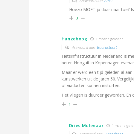
Antwoord aan
Amst
Hoezo MOET ja daar naar toe? Is 
3
Hanzeboog
1 maand geleden
Antwoord aan
Baardstaart
Fietsinfrastructuur in Nederland is me
beter. Hooguit in Kopenhagen evenar
Maar er werd een tijd geleden al aa
kunstwerken uit de jaren 50. Vergelij
of viaducten kunnen instorten.
Het vliegen is duurder geworden. En d
1
Dries Molenaar
1 maand gel