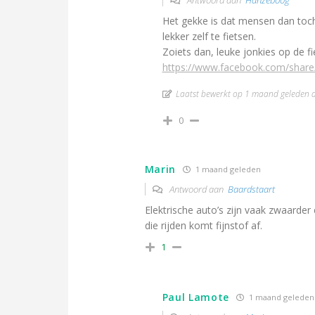
Antwoord aan
Hanzeboog
Het gekke is dat mensen dan toch d
lekker zelf te fietsen.
Zoiets dan, leuke jonkies op de fie
https://www.facebook.com/shar
Laatst bewerkt op 1 maand geleden 
0
Marin
1 maand geleden
Antwoord aan
Baardstaart
Elektrische auto’s zijn vaak zwaarde
die rijden komt fijnstof af.
1
Paul Lamote
1 maand geleden