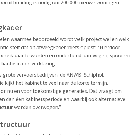
pooruitbreiding is nodig om 200.000 nieuwe woningen
egkader
kelen waarmee beoordeeld wordt welk project wel en welk
antie stelt dat dit afweegkader ’niets oplost’. “Hierdoor
nbereikbaar te worden en onderhoud aan wegen, spoor en
lliantie in een verklaring.
alle grote vervoersbedrijven, de ANWB, Schiphol,
 kijkt het kabinet te veel naar de korte termijn.
l voor nu en voor toekomstige generaties. Dat vraagt om
en dan één kabinetsperiode en waarbij ook alternatieve
uctuur worden overwogen.”
structuur