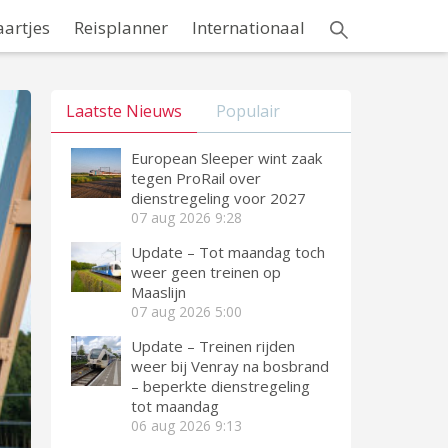
aartjes
Reisplanner
Internationaal
Laatste Nieuws
Populair
European Sleeper wint zaak
tegen ProRail over
dienstregeling voor 2027
07 aug 2026
9:28
Update – Tot maandag toch
weer geen treinen op
Maaslijn
07 aug 2026
5:00
Update – Treinen rijden
weer bij Venray na bosbrand
– beperkte dienstregeling
tot maandag
06 aug 2026
9:13