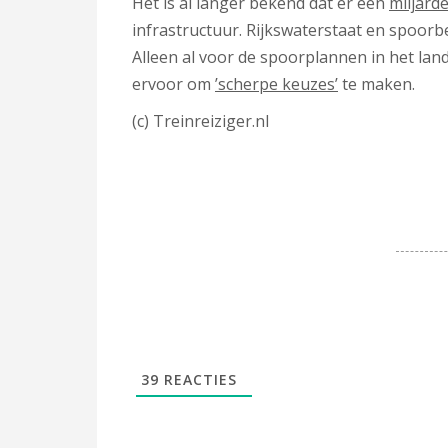
Het is al langer bekend dat er een
miljard
infrastructuur. Rijkswaterstaat en spoorbe
Alleen al voor de spoorplannen in het land
ervoor om
’scherpe keuzes’
te maken.
(c) Treinreiziger.nl
39
REACTIES