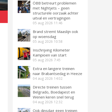
ÖBB betreurt problemen
met Nightjets – geen
structurele oorzaak achter
l
uitval en vertragingen
05 aug 2026
11:46
Brand stremt Maaslijn ook
op woensdag
05 aug 2026
10:58
Inschrijving Kilometer
Kampioen van start
05 aug 2026
7:45
Extra en langere treinen
naar Brabantsedag in Heeze
04 aug 2026
14:02
Directe treinen tussen
Belgrado, Boedapest en
Wenen keren snel terug
04 aug 2026
12:32
Ook dinsdag geen treinen