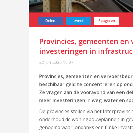
Delen
tweet
Reageren
Provincies, gemeenten en 
investeringen in infrastru
22 jun 2026
15:07
Provincies, gemeenten en vervoersbedri
beschibaar geld te concentreren op onde
Ze vragen aan de vooravond van een de
meer investeringen in weg, water en sp
De provincies stellen via het Interprovin
onderhoud de woningbouwplannen in gevaa
genoemd waar, ondanks een flinke investe