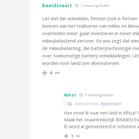
Baardstaart
1 maand geleden
Let wel dat wandelen, fietsen (ook e-fietsen
leveren aan het realiseren van milieu en klim
overheden meer gaan investeren in meer mil
milieubelastend vervoer. En wie zegt dat elect
de milieubelasting, die batterijtechnologie m
over toekomstige batterij ontwikkelingen. Ui
worden voor land/zee alternatieven.
4
Amst
1 maand geleden
Antwoord aan
Baardstaart
Hoe moet ik naar een land in Africa? 
Maak het onaantrekkelijk BINNEN Eur
Er word al geïnvesteerd in schonere v
1