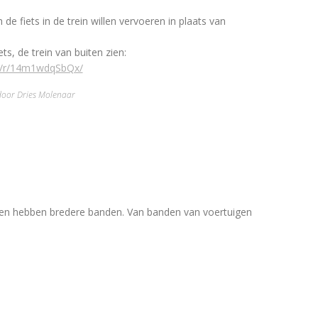
e fiets in de trein willen vervoeren in plaats van
ts, de trein van buiten zien:
e/r/14m1wdqSbQx/
door Dries Molenaar
r en hebben bredere banden. Van banden van voertuigen