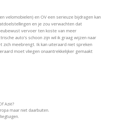
 en velomobielen) en OV een serieuze bijdragen kan
aatdoelstellingen en je zou verwachten dat
ieubewust vervoer ten koste van meer
rische auto’s schoon zijn wil ik graag wijzen naar
et zich meebrengt. Ik kan uiteraard niet spreken
teraard moet vliegen onaantrekkelijker gemaakt
Of Azië?
opa maar niet daarbuiten.
liegtuigen.