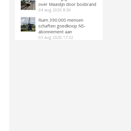
over Maaslijn door bosbrand
04 aug 2026
8:36
Ruim 390.000 mensen
schaften goedkoop NS-
abonnement aan
03 aug 2026
17:32