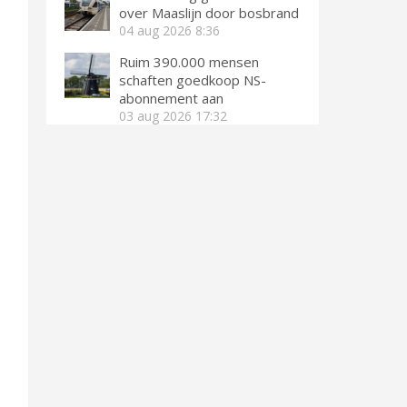
over Maaslijn door bosbrand
04 aug 2026
8:36
Ruim 390.000 mensen
schaften goedkoop NS-
abonnement aan
03 aug 2026
17:32