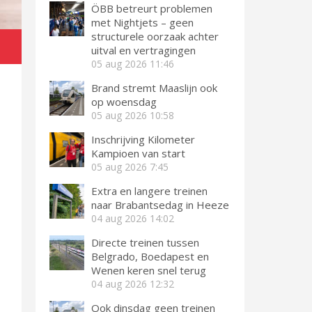
ÖBB betreurt problemen
met Nightjets – geen
structurele oorzaak achter
uitval en vertragingen
05 aug 2026
11:46
Brand stremt Maaslijn ook
op woensdag
05 aug 2026
10:58
Inschrijving Kilometer
Kampioen van start
05 aug 2026
7:45
Extra en langere treinen
naar Brabantsedag in Heeze
04 aug 2026
14:02
Directe treinen tussen
Belgrado, Boedapest en
Wenen keren snel terug
04 aug 2026
12:32
Ook dinsdag geen treinen