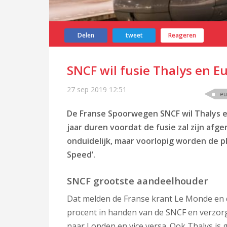
Delen
tweet
Reageren
SNCF wil fusie Thalys en E
27 sep 2019
12:51
eu
De Franse Spoorwegen SNCF wil Thalys e
jaar duren voordat de fusie zal zijn afg
onduidelijk, maar voorlopig worden de 
Speed’.
SNCF grootste aandeelhouder
Dat melden de Franse krant Le Monde en d
procent in handen van de SNCF en verzorg
naar Londen en vice versa. Ook Thalys is