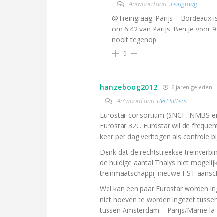
Antwoord aan
treingraag
@Treingraag. Parijs – Bordeaux i
om 6:42 van Parijs. Ben je voor 9
nooit tegenop.
0
hanzeboog2012
6 jaren geleden
Antwoord aan
Bert Sitters
Eurostar consortium (SNCF, NMBS en
Eurostar 320. Eurostar wil de freque
keer per dag verhogen als controle bij
Denk dat de rechtstreekse treinverb
de huidige aantal Thalys niet mogeli
treinmaatschappij nieuwe HST aansch
Wel kan een paar Eurostar worden ing
niet hoeven te worden ingezet tussen
tussen Amsterdam – Parijs/Marne la 