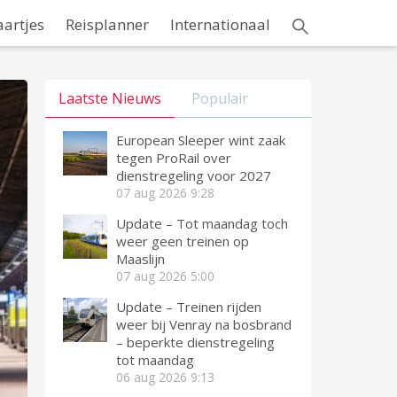
aartjes
Reisplanner
Internationaal
Laatste Nieuws
Populair
European Sleeper wint zaak
tegen ProRail over
dienstregeling voor 2027
07 aug 2026
9:28
Update – Tot maandag toch
weer geen treinen op
Maaslijn
07 aug 2026
5:00
Update – Treinen rijden
weer bij Venray na bosbrand
– beperkte dienstregeling
tot maandag
06 aug 2026
9:13