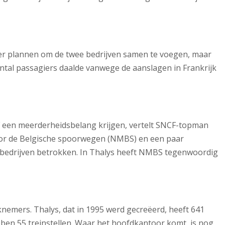
der plannen om de twee bedrijven samen te voegen, maar
tal passagiers daalde vanwege de aanslagen in Frankrijk
CF een meerderheidsbelang krijgen, vertelt SNCF-topman
oor de Belgische spoorwegen (NMBS) en een paar
e bedrijven betrokken. In Thalys heeft NMBS tegenwoordig
rknemers. Thalys, dat in 1995 werd gecreëerd, heeft 641
en 55 treinstellen. Waar het hoofdkantoor komt, is nog