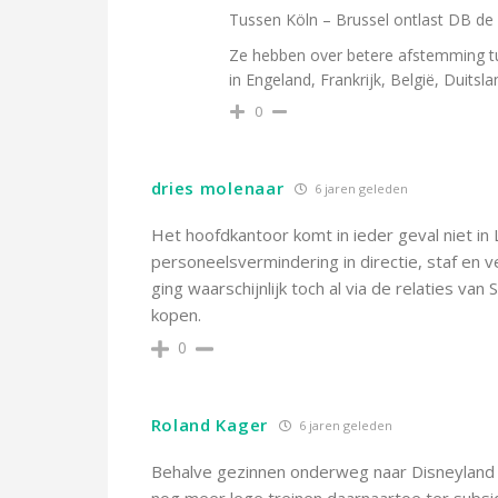
Tussen Köln – Brussel ontlast DB de 
Ze hebben over betere afstemming t
in Engeland, Frankrijk, België, Duits
0
dries molenaar
6 jaren geleden
Het hoofdkantoor komt in ieder geval niet in
personeelsvermindering in directie, staf en v
ging waarschijnlijk toch al via de relaties va
kopen.
0
Roland Kager
6 jaren geleden
Behalve gezinnen onderweg naar Disneyland vi