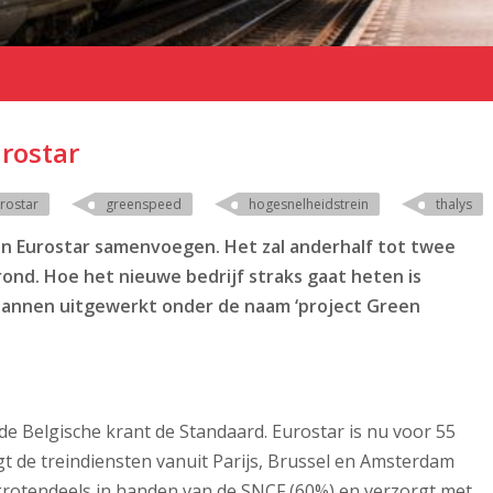
urostar
rostar
greenspeed
hogesnelheidstrein
thalys
n Eurostar samenvoegen. Het zal anderhalf tot twee
erond. Hoe het nieuwe bedrijf straks gaat heten is
plannen uitgewerkt onder de naam ‘project Green
e Belgische krant de Standaard. Eurostar is nu voor 55
t de treindiensten vanuit Parijs, Brussel en Amsterdam
 grotendeels in handen van de SNCF (60%) en verzorgt met