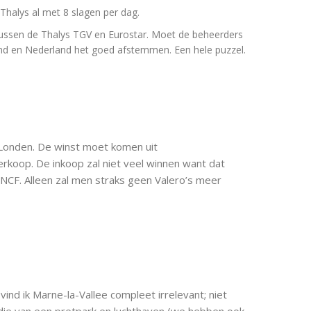
Thalys al met 8 slagen per dag.
ussen de Thalys TGV en Eurostar. Moet de beheerders
land en Nederland het goed afstemmen. Een hele puzzel.
 Londen. De winst moet komen uit
erkoop. De inkoop zal niet veel winnen want dat
n SNCF. Alleen zal men straks geen Valero’s meer
nd ik Marne-la-Vallee compleet irrelevant; niet