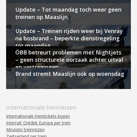
Update – Tot maandag toch weer geen
treinen op Maaslijn
Update – Treinen rijden weer bij Venray
na bosbrand – beperkte dienstregeling
tot maandag
ÖBB betreurt problemen met Nightjets
– geen structurele oorzaak achter uitval
en vertragingen
Brand stremt Maaslijn ook op woensdag
Internationale treinreizen
Internationale treintickets kopen
Interrail: Ontdek Europa per trein
Mooiste treinreizen
Zwitserland per trein